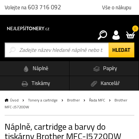
603 716 092
Vše o nákupu
Volejte na
0
Náplně
Papíry
Tiskárny
Kancelář
Úvod
Tonery a cartridge
Brother
Řada MFC
Brother
MFC-J5720DW
Náplně, cartridge a barvy do
tiskárny Brother MFC-J5720DW