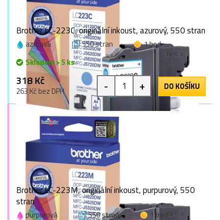
Brother LC-223C, originální inkoust, azurový, 550 stran
azurová
550 stran
1 bod
Skladem > 5 ks
318 Kč
-
+
DO KOŠÍKU
263 Kč bez DPH
Brother LC-223M, originální inkoust, purpurový, 550
stran
purpurová
550 stran
1 bod