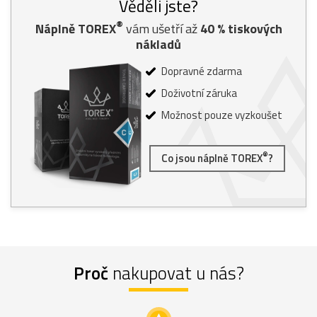
Věděli jste?
®
Náplně TOREX
vám ušetří až
40
% tiskových
nákladů
Dopravné zdarma
Doživotní záruka
Možnost pouze vyzkoušet
®
Co jsou náplně TOREX
?
Proč
nakupovat u nás?