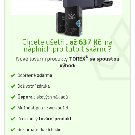
Chcete ušetřit
až 637 Kč
na
náplních pro tuto tiskárnu?
®
Nové tovární produkty
TOREX
se spoustou
výhod:
Dopravné
zdarma
Doživotní záruka
Úspora
tiskových nákladů
Možnost pouze vyzkoušet
Zcela nový
tovární produkt
Reklamace do 24 hodin