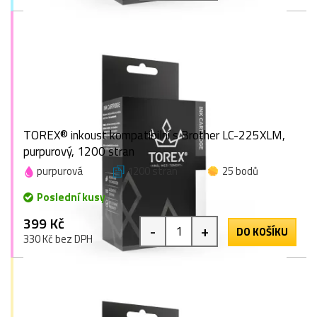
TOREX® inkoust kompatibilní s Brother LC-225XLM,
purpurový, 1200 stran
purpurová
1200 stran
25 bodů
Poslední kusy
399 Kč
-
+
DO KOŠÍKU
330 Kč bez DPH