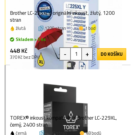
Brother LC-225XLY, originální inkoust, žlutý, 1200
stran
žlutá
1200 stran
1 bod
Skladem > 5 ks
448 Kč
-
+
DO KOŠÍKU
370 Kč bez DPH
TOREX® inkoust kompatibilní s Brother LC-229XL,
černý, 2400 stran
černá
2400 stran
48 bodů