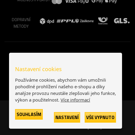
DOPRAVNÍ
METODY
Nastavení cookies
Používáme cookies, abychom vám umožnili
pohodlné prohlížení našeho e-shopu a díky
analýze provozu neustále zlepšovali jeho funkce,
výkon a použitelnost.
Více informací
Česká republika
Slovensko
SOUHLASÍM
NASTAVENÍ
VŠE VYPNUTO
© 2026
Printonia s.r.o.
Všechna práva vyhrazena
-
-