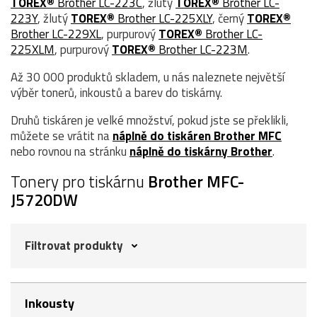
TOREX®
Brother LC-223C
, žlutý
TOREX®
Brother LC-
223Y
, žlutý
TOREX®
Brother LC-225XLY
, černý
TOREX®
Brother LC-229XL
, purpurový
TOREX®
Brother LC-
225XLM
, purpurový
TOREX®
Brother LC-223M
.
Až 30 000 produktů skladem, u nás naleznete největší
výběr tonerů, inkoustů a barev do tiskárny.
Druhů tiskáren je velké množství, pokud jste se překlikli,
můžete se vrátit na
náplně do tiskáren Brother MFC
nebo rovnou na stránku
náplně do tiskárny Brother
.
Tonery pro tiskárnu
Brother MFC-
J5720DW
Filtrovat produkty
Inkousty