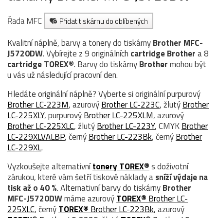
Řada MFC
Přidat tiskárnu do oblíbených
Kvalitní náplně, barvy a tonery do tiskárny
Brother MFC-
J5720DW
. Vybírejte z 9 originálních
cartridge
Brother
a 8
cartridge TOREX®
. Barvy do tiskárny
Brother
mohou být
u vás už následující pracovní den.
Hledáte originální náplně? Vyberte si originální purpurový
Brother LC-223M
, azurový
Brother LC-223C
, žlutý
Brother
LC-225XLY
, purpurový
Brother LC-225XLM
, azurový
Brother LC-225XLC
, žlutý
Brother LC-223Y
, CMYK
Brother
LC-229XLVALBP
, černý
Brother LC-223Bk
, černý
Brother
LC-229XL
.
Vyzkoušejte alternativní
tonery TOREX®
s doživotní
zárukou, které vám šetří tiskové náklady a
sníží výdaje na
tisk až o 40 %
. Alternativní barvy do tiskárny
Brother
MFC-J5720DW
máme azurový
TOREX®
Brother LC-
225XLC
, černý
TOREX®
Brother LC-223Bk
, azurový