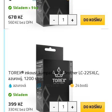
Skladem > 9 ks
678 Kč
-
+
DO KOŠÍKU
560 Kč bez DPH
TOREX® inkoust kompatibilní s Brother LC-225XLC,
azurový, 1200 stran
azurová
1200 stran
24 bodů
Skladem
399 Kč
-
+
DO KOŠÍKU
330 Kč bez DPH