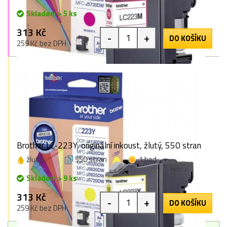
Skladem > 5 ks
313 Kč
-
+
DO KOŠÍKU
259 Kč bez DPH
Brother LC-223Y, originální inkoust, žlutý, 550 stran
žlutá
550 stran
1 bod
Skladem > 9 ks
313 Kč
-
+
DO KOŠÍKU
259 Kč bez DPH