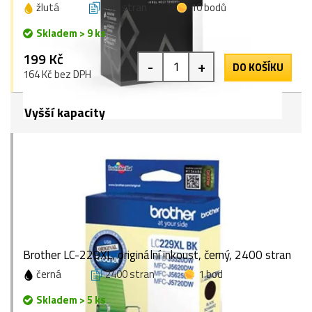
žlutá
550 stran
10 bodů
Skladem > 9 ks
199 Kč
-
+
DO KOŠÍKU
164 Kč bez DPH
Vyšší kapacity
Brother LC-229XL, originální inkoust, černý, 2400 stran
černá
2400 stran
1 bod
Skladem > 5 ks