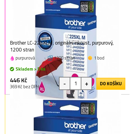
Brother LC-225XLM, originální inkoust, purpurový,
1200 stran
purpurová
1200 stran
1 bod
Skladem > 5 ks
446 Kč
-
+
DO KOŠÍKU
369 Kč bez DPH