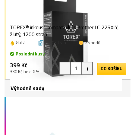
TOREX® inkoust kompatibilní s Brother LC-225XLY,
žlutý, 1200 stran
žlutá
1200 stran
25 bodů
Poslední kusy
399 Kč
-
+
DO KOŠÍKU
330 Kč bez DPH
Výhodné sady