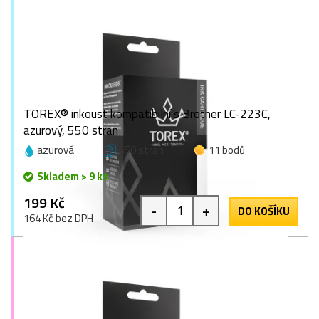
TOREX® inkoust kompatibilní s Brother LC-223C,
azurový, 550 stran
azurová
550 stran
11 bodů
Skladem > 9 ks
199 Kč
-
+
DO KOŠÍKU
164 Kč bez DPH