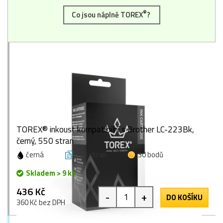
®
Co jsou náplně TOREX
?
TOREX® inkoust kompatibilní s Brother LC-223Bk,
černý, 550 stran
černá
550 stran
30 bodů
Skladem > 9 ks
436 Kč
-
+
DO KOŠÍKU
360 Kč bez DPH