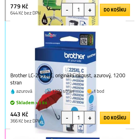
779 Kč
-
+
DO KOŠÍKU
644 Kč bez DPH
Brother LC-225XLC, originální inkoust, azurový, 1200
stran
azurová
1200 stran
1 bod
Skladem > 5 ks
443 Kč
-
+
DO KOŠÍKU
366 Kč bez DPH