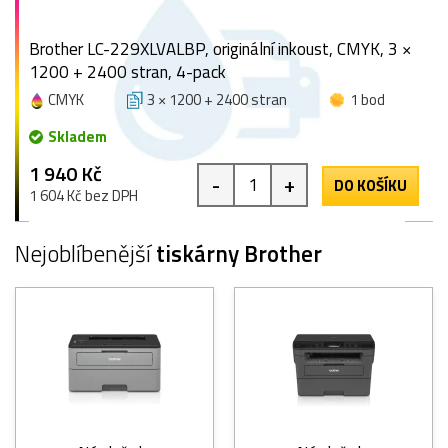
Brother LC-229XLVALBP, originální inkoust, CMYK, 3 ×
1200 + 2400 stran, 4-pack
CMYK
3 × 1200 + 2400 stran
1 bod
Skladem
1 940 Kč
-
+
DO KOŠÍKU
1 604 Kč bez DPH
Nejoblíbenější
tiskárny Brother