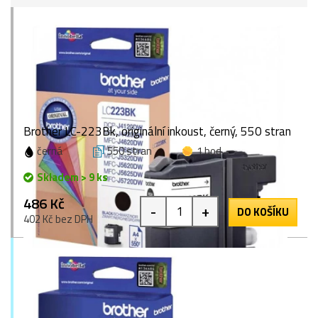
Brother LC-223Bk, originální inkoust, černý, 550 stran
černá
550 stran
1 bod
Skladem > 9 ks
486 Kč
-
+
DO KOŠÍKU
402 Kč bez DPH