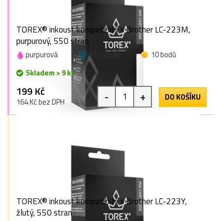
TOREX® inkoust kompatibilní s Brother LC-223M,
purpurový, 550 stran
purpurová
550 stran
10 bodů
Skladem > 9 ks
199 Kč
-
+
DO KOŠÍKU
164 Kč bez DPH
TOREX® inkoust kompatibilní s Brother LC-223Y,
žlutý, 550 stran