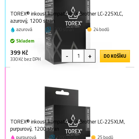
TOREX® inkoust kompatibilní s Brother LC-225XLC,
azurový, 1200 stran
azurová
1200 stran
24 bodů
Skladem
399 Kč
-
+
DO KOŠÍKU
330 Kč bez DPH
TOREX® inkoust kompatibilní s Brother LC-225XLM,
purpurový, 1200 stran
purpurová
1200 stran
25 bodů