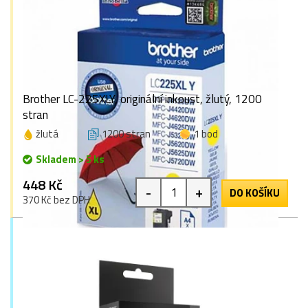
Brother LC-225XLY, originální inkoust, žlutý, 1200
stran
žlutá
1200 stran
1 bod
Skladem > 5 ks
448 Kč
-
+
DO KOŠÍKU
370 Kč bez DPH