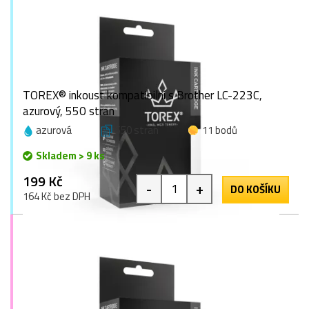
TOREX® inkoust kompatibilní s Brother LC-223C,
azurový, 550 stran
azurová
550 stran
11 bodů
Skladem > 9 ks
199 Kč
-
+
DO KOŠÍKU
164 Kč bez DPH