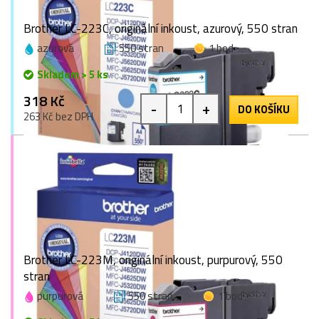
Brother LC-223C, originální inkoust, azurový, 550 stran
azurová
550 stran
1 bod
Skladem > 5 ks
318 Kč
-
+
DO KOŠÍKU
263 Kč bez DPH
Brother LC-223M, originální inkoust, purpurový, 550
stran
purpurová
550 stran
1 bod