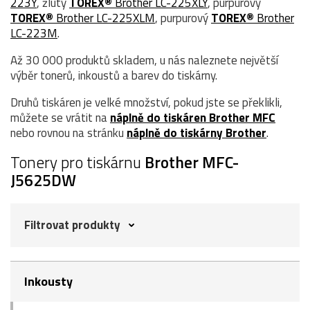
223Y
, žlutý
TOREX®
Brother LC-225XLY
, purpurový
TOREX®
Brother LC-225XLM
, purpurový
TOREX®
Brother
LC-223M
.
Až 30 000 produktů skladem, u nás naleznete největší
výběr tonerů, inkoustů a barev do tiskárny.
Druhů tiskáren je velké množství, pokud jste se překlikli,
můžete se vrátit na
náplně do tiskáren Brother MFC
nebo rovnou na stránku
náplně do tiskárny Brother
.
Tonery pro tiskárnu
Brother MFC-
J5625DW
Filtrovat produkty
Inkousty