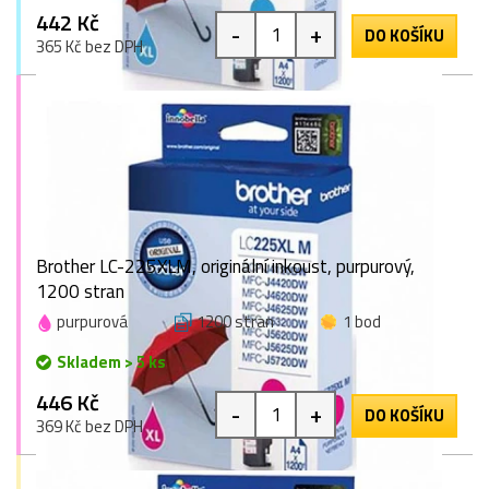
442 Kč
-
+
DO KOŠÍKU
365 Kč bez DPH
Brother LC-225XLM, originální inkoust, purpurový,
1200 stran
purpurová
1200 stran
1 bod
Skladem > 5 ks
446 Kč
-
+
DO KOŠÍKU
369 Kč bez DPH