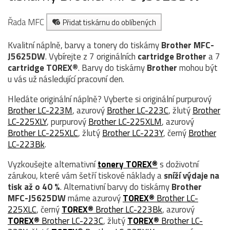
Řada MFC
Přidat tiskárnu do oblíbených
Kvalitní náplně, barvy a tonery do tiskárny
Brother MFC-
J5625DW
. Vybírejte z 7 originálních
cartridge
Brother
a 7
cartridge TOREX®
. Barvy do tiskárny
Brother
mohou být
u vás už následující pracovní den.
Hledáte originální náplně? Vyberte si originální purpurový
Brother LC-223M
, azurový
Brother LC-223C
, žlutý
Brother
LC-225XLY
, purpurový
Brother LC-225XLM
, azurový
Brother LC-225XLC
, žlutý
Brother LC-223Y
, černý
Brother
LC-223Bk
.
Vyzkoušejte alternativní
tonery TOREX®
s doživotní
zárukou, které vám šetří tiskové náklady a
sníží výdaje na
tisk až o 40 %
. Alternativní barvy do tiskárny
Brother
MFC-J5625DW
máme azurový
TOREX®
Brother LC-
225XLC
, černý
TOREX®
Brother LC-223Bk
, azurový
TOREX®
Brother LC-223C
, žlutý
TOREX®
Brother LC-