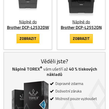
Náplně do
Náplně do
Brother DCP-L2532DW
Brother DCP-L2552DN
ZOBRAZIT
ZOBRAZIT
Věděli jste?
®
Náplně TOREX
vám ušetří až
40
% tiskových
nákladů
Dopravné zdarma
Doživotní záruka
Možnost pouze vyzkoušet