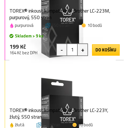
TOREX® inkoust kompatibilní s Brother LC-223M,
purpurový, 550 stran
purpurová
550 stran
10 bodů
Skladem > 9 ks
199 Kč
-
+
DO KOŠÍKU
164 Kč bez DPH
TOREX® inkoust kompatibilní s Brother LC-223Y,
žlutý, 550 stran
žlutá
550 stran
10 bodů