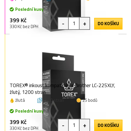
Poslední kusy
399 Kč
-
+
DO KOŠÍKU
330 Kč bez DPH
TOREX® inkoust kompatibilní s Brother LC-225XLY,
žlutý, 1200 stran
žlutá
1200 stran
25 bodů
Poslední kusy
399 Kč
-
+
DO KOŠÍKU
330 Kč bez DPH