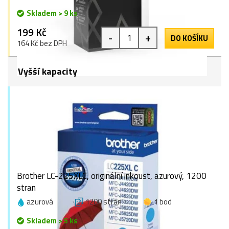
Skladem > 9 ks
199 Kč
-
+
DO KOŠÍKU
164 Kč bez DPH
Vyšší kapacity
Brother LC-225XLC, originální inkoust, azurový, 1200
stran
azurová
1200 stran
1 bod
Skladem > 5 ks