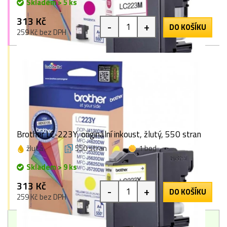
Skladem > 5 ks
313 Kč
-
+
DO KOŠÍKU
259 Kč bez DPH
Brother LC-223Y, originální inkoust, žlutý, 550 stran
žlutá
550 stran
1 bod
Skladem > 9 ks
313 Kč
-
+
DO KOŠÍKU
259 Kč bez DPH