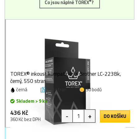
®
Co jsou náplně TOREX
?
TOREX® inkoust kompatibilní s Brother LC-223Bk,
černý, 550 stran
černá
550 stran
30 bodů
Skladem > 9 ks
436 Kč
-
+
DO KOŠÍKU
360 Kč bez DPH