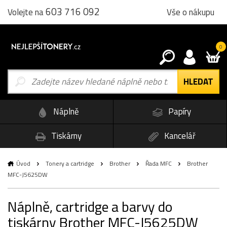
603 716 092
Vše o nákupu
Volejte na
0
Náplně
Papíry
Tiskárny
Kancelář
Úvod
Tonery a cartridge
Brother
Řada MFC
Brother
MFC-J5625DW
Náplně, cartridge a barvy do
tiskárny Brother MFC-J5625DW