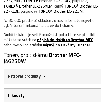
223Y
, žlutý
TOREX®
Brother LC-225XLY
, purpurový
TOREX®
Brother LC-225XLM
, černý
TOREX®
Brother LC-
227XLBk
, purpurový
TOREX®
Brother LC-223M
.
Až 30 000 produktů skladem, u nás naleznete největší
výběr tonerů, inkoustů a barev do tiskárny.
Druhů tiskáren je velké množství, pokud jste se překlikli,
můžete se vrátit na
náplně do tiskáren Brother MFC
nebo rovnou na stránku
náplně do tiskárny Brother
.
Tonery pro tiskárnu
Brother MFC-
J4625DW
Filtrovat produkty
Inkousty