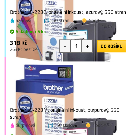
Brother LC-223C, originální inkoust, azurový, 550 stran
azurová
550 stran
1 bod
Skladem > 5 ks
318 Kč
-
+
DO KOŠÍKU
263 Kč bez DPH
Brother LC-223M, originální inkoust, purpurový, 550
stran
purpurová
550 stran
1 bod