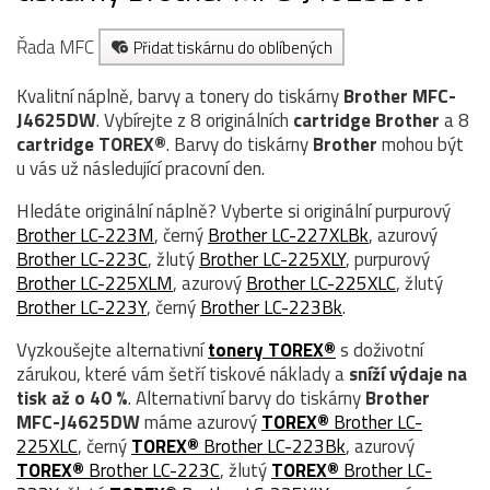
Řada MFC
Přidat tiskárnu do oblíbených
Kvalitní náplně, barvy a tonery do tiskárny
Brother MFC-
J4625DW
. Vybírejte z 8 originálních
cartridge
Brother
a 8
cartridge TOREX®
. Barvy do tiskárny
Brother
mohou být
u vás už následující pracovní den.
Hledáte originální náplně? Vyberte si originální purpurový
Brother LC-223M
, černý
Brother LC-227XLBk
, azurový
Brother LC-223C
, žlutý
Brother LC-225XLY
, purpurový
Brother LC-225XLM
, azurový
Brother LC-225XLC
, žlutý
Brother LC-223Y
, černý
Brother LC-223Bk
.
Vyzkoušejte alternativní
tonery TOREX®
s doživotní
zárukou, které vám šetří tiskové náklady a
sníží výdaje na
tisk až o 40 %
. Alternativní barvy do tiskárny
Brother
MFC-J4625DW
máme azurový
TOREX®
Brother LC-
225XLC
, černý
TOREX®
Brother LC-223Bk
, azurový
TOREX®
Brother LC-223C
, žlutý
TOREX®
Brother LC-