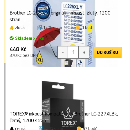
Brother LC-225XLY, originální inkoust, žlutý, 1200
stran
žlutá
1200 stran
1 bod
Skladem > 5 ks
448 Kč
-
+
DO KOŠÍKU
370 Kč bez DPH
TOREX® inkoust kompatibilní s Brother LC-227XLBk,
černý, 1200 stran
černá
1200 stran
47 bodů