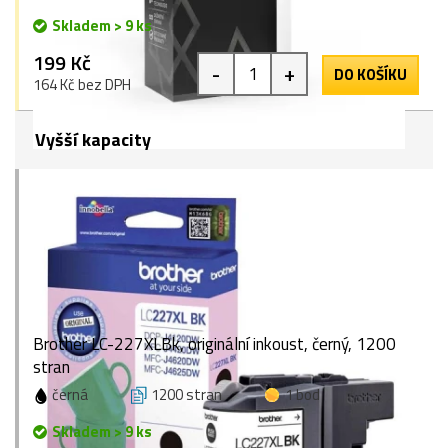
Skladem > 9 ks
199 Kč
-
+
DO KOŠÍKU
164 Kč bez DPH
Vyšší kapacity
Brother LC-227XLBk, originální inkoust, černý, 1200
stran
černá
1200 stran
1 bod
Skladem > 9 ks