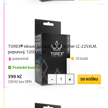
TOREX® inkoust kompatibilní s Brother LC-225XLM,
purpurový, 1200 stran
purpurová
1200 stran
25 bodů
Poslední kusy
399 Kč
-
+
DO KOŠÍKU
330 Kč bez DPH