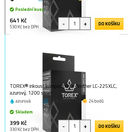
Poslední kusy
641 Kč
-
+
DO KOŠÍKU
530 Kč bez DPH
TOREX® inkoust kompatibilní s Brother LC-225XLC,
azurový, 1200 stran
azurová
1200 stran
24 bodů
Skladem
399 Kč
-
+
DO KOŠÍKU
330 Kč bez DPH