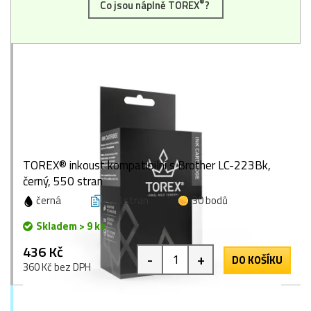
®
Co jsou náplně TOREX
?
TOREX® inkoust kompatibilní s Brother LC-223Bk,
černý, 550 stran
černá
550 stran
30 bodů
Skladem > 9 ks
436 Kč
-
+
DO KOŠÍKU
360 Kč bez DPH