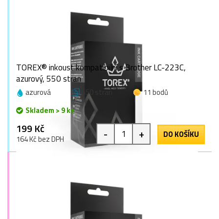
TOREX® inkoust kompatibilní s Brother LC-223C,
azurový, 550 stran
azurová
550 stran
11 bodů
Skladem > 9 ks
199 Kč
-
+
DO KOŠÍKU
164 Kč bez DPH