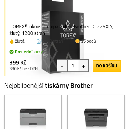
TOREX® inkoust kompatibilní s Brother LC-225XLY,
žlutý, 1200 stran
žlutá
1200 stran
25 bodů
Poslední kusy
399 Kč
-
+
DO KOŠÍKU
330 Kč bez DPH
Nejoblíbenější
tiskárny Brother