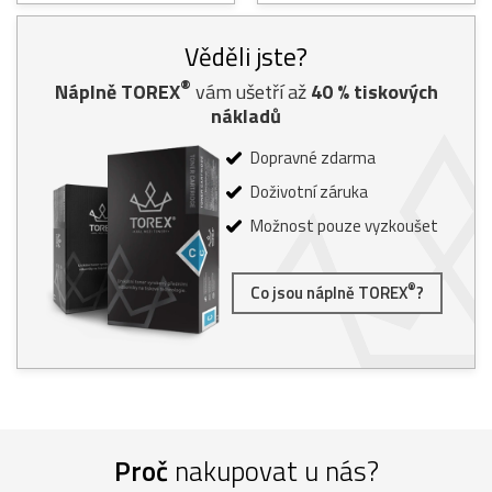
Věděli jste?
®
Náplně TOREX
vám ušetří až
40
% tiskových
nákladů
Dopravné zdarma
Doživotní záruka
Možnost pouze vyzkoušet
®
Co jsou náplně TOREX
?
Proč
nakupovat u nás?