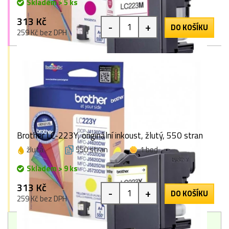
Skladem > 5 ks
313 Kč
-
+
DO KOŠÍKU
259 Kč bez DPH
Brother LC-223Y, originální inkoust, žlutý, 550 stran
žlutá
550 stran
1 bod
Skladem > 9 ks
313 Kč
-
+
DO KOŠÍKU
259 Kč bez DPH