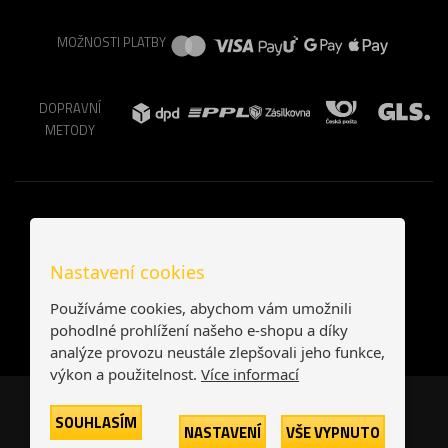
MOŽNOSTI PLATBY
DOPRAVNÍ
METODY
Nastavení cookies
Používáme cookies, abychom vám umožnili
pohodlné prohlížení našeho e-shopu a díky
analýze provozu neustále zlepšovali jeho funkce,
výkon a použitelnost.
Více informací
Česká republika
Slovensko
SOUHLASÍM
NASTAVENÍ
VŠE VYPNUTO