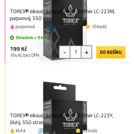
TOREX® inkoust kompatibilní s Brother LC-223M,
purpurový, 550 stran
purpurová
550 stran
10 bodů
Skladem > 9 ks
199 Kč
-
+
DO KOŠÍKU
164 Kč bez DPH
TOREX® inkoust kompatibilní s Brother LC-223Y,
žlutý, 550 stran
žlutá
550 stran
10 bodů