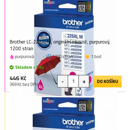
Brother LC-225XLM, originální inkoust, purpurový,
1200 stran
purpurová
1200 stran
1 bod
Skladem > 5 ks
446 Kč
-
+
DO KOŠÍKU
369 Kč bez DPH