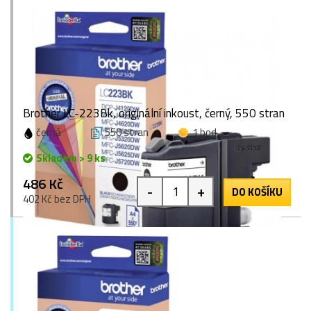
Brother LC-223Bk, originální inkoust, černý, 550 stran
černá
550 stran
1 bod
Skladem > 9 ks
486 Kč
-
+
DO KOŠÍKU
402 Kč bez DPH