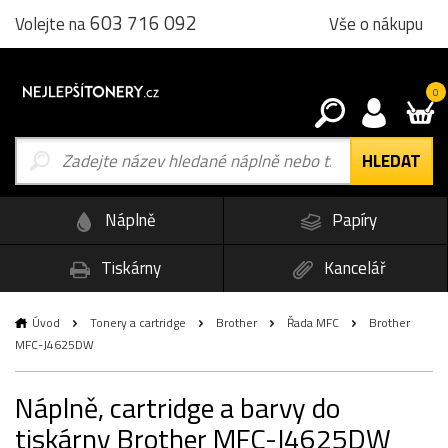
603 716 092
Vše o nákupu
Volejte na
0
Náplně
Papíry
Tiskárny
Kancelář
Úvod
Tonery a cartridge
Brother
Řada MFC
Brother
MFC-J4625DW
Náplně, cartridge a barvy do
tiskárny Brother MFC-J4625DW