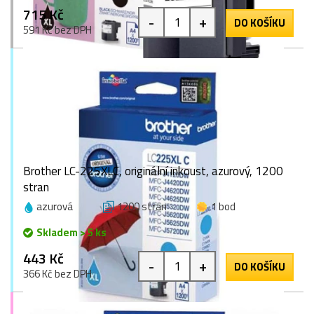
715 Kč
-
+
DO KOŠÍKU
591 Kč bez DPH
Brother LC-225XLC, originální inkoust, azurový, 1200
stran
azurová
1200 stran
1 bod
Skladem > 5 ks
443 Kč
-
+
DO KOŠÍKU
366 Kč bez DPH