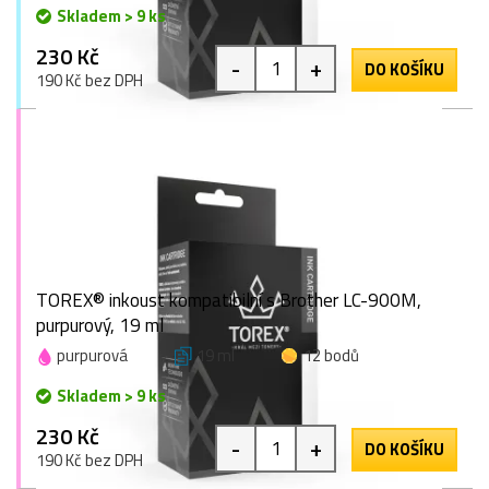
Skladem > 9 ks
230 Kč
-
+
DO KOŠÍKU
190 Kč bez DPH
TOREX® inkoust kompatibilní s Brother LC-900M,
purpurový, 19 ml
purpurová
19 ml
12 bodů
Skladem > 9 ks
230 Kč
-
+
DO KOŠÍKU
190 Kč bez DPH