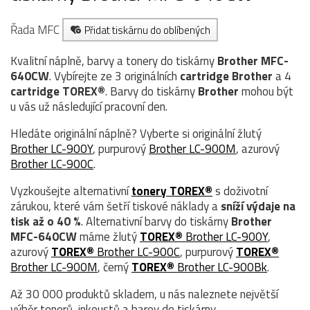
Řada MFC
Přidat tiskárnu do oblíbených
Kvalitní náplně, barvy a tonery do tiskárny
Brother MFC-
640CW
. Vybírejte ze 3 originálních
cartridge
Brother
a 4
cartridge TOREX®
. Barvy do tiskárny
Brother
mohou být
u vás už následující pracovní den.
Hledáte originální náplně? Vyberte si originální žlutý
Brother LC-900Y
, purpurový
Brother LC-900M
, azurový
Brother LC-900C
.
Vyzkoušejte alternativní
tonery TOREX®
s doživotní
zárukou, které vám šetří tiskové náklady a
sníží výdaje na
tisk až o 40 %
. Alternativní barvy do tiskárny
Brother
MFC-640CW
máme žlutý
TOREX®
Brother LC-900Y
,
azurový
TOREX®
Brother LC-900C
, purpurový
TOREX®
Brother LC-900M
, černý
TOREX®
Brother LC-900Bk
.
Až 30 000 produktů skladem, u nás naleznete největší
výběr tonerů, inkoustů a barev do tiskárny.