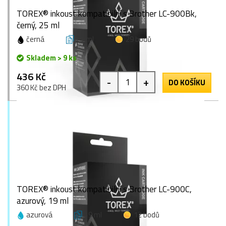
TOREX® inkoust kompatibilní s Brother LC-900Bk,
černý, 25 ml
černá
25 ml
29 bodů
Skladem > 9 ks
436 Kč
-
+
DO KOŠÍKU
360 Kč bez DPH
TOREX® inkoust kompatibilní s Brother LC-900C,
azurový, 19 ml
azurová
19 ml
12 bodů