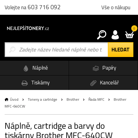
603 716 092
Vše o nákupu
Volejte na
0
Náplně
Papíry
Tiskárny
Kancelář
Úvod
Tonery a cartridge
Brother
Řada MFC
Brother
MFC-640CW
Náplně, cartridge a barvy do
tiskárny Brother MFC-640CW