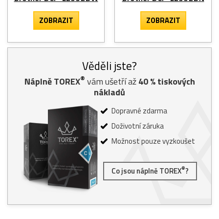
ZOBRAZIT
ZOBRAZIT
Věděli jste?
®
Náplně TOREX
vám ušetří až
40
% tiskových
nákladů
Dopravné zdarma
Doživotní záruka
Možnost pouze vyzkoušet
®
Co jsou náplně TOREX
?