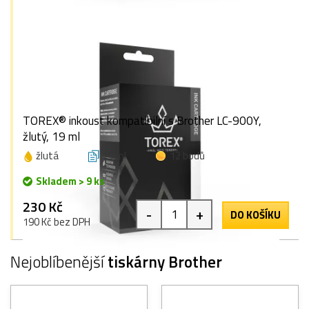
TOREX® inkoust kompatibilní s Brother LC-900Y,
žlutý, 19 ml
žlutá
19 ml
12 bodů
Skladem > 9 ks
230 Kč
-
+
DO KOŠÍKU
190 Kč bez DPH
Nejoblíbenější
tiskárny Brother