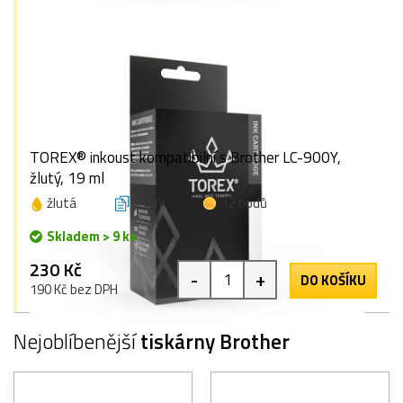
TOREX® inkoust kompatibilní s Brother LC-900Y,
žlutý, 19 ml
žlutá
19 ml
12 bodů
Skladem > 9 ks
230 Kč
-
+
DO KOŠÍKU
190 Kč bez DPH
Nejoblíbenější
tiskárny Brother