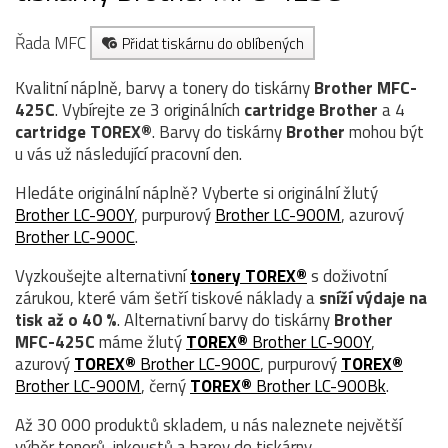
Řada MFC
Přidat tiskárnu do oblíbených
Kvalitní náplně, barvy a tonery do tiskárny
Brother MFC-
425C
. Vybírejte ze 3 originálních
cartridge
Brother
a 4
cartridge TOREX®
. Barvy do tiskárny
Brother
mohou být
u vás už následující pracovní den.
Hledáte originální náplně? Vyberte si originální žlutý
Brother LC-900Y
, purpurový
Brother LC-900M
, azurový
Brother LC-900C
.
Vyzkoušejte alternativní
tonery TOREX®
s doživotní
zárukou, které vám šetří tiskové náklady a
sníží výdaje na
tisk až o 40 %
. Alternativní barvy do tiskárny
Brother
MFC-425C
máme žlutý
TOREX®
Brother LC-900Y
,
azurový
TOREX®
Brother LC-900C
, purpurový
TOREX®
Brother LC-900M
, černý
TOREX®
Brother LC-900Bk
.
Až 30 000 produktů skladem, u nás naleznete největší
výběr tonerů, inkoustů a barev do tiskárny.