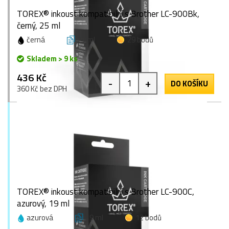
TOREX® inkoust kompatibilní s Brother LC-900Bk,
černý, 25 ml
černá
25 ml
29 bodů
Skladem > 9 ks
436 Kč
-
+
DO KOŠÍKU
360 Kč bez DPH
TOREX® inkoust kompatibilní s Brother LC-900C,
azurový, 19 ml
azurová
19 ml
12 bodů