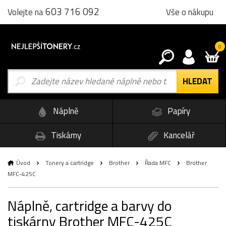
603 716 092
Vše o nákupu
Volejte na
0
Náplně
Papíry
Tiskárny
Kancelář
Úvod
Tonery a cartridge
Brother
Řada MFC
Brother
MFC-425C
Náplně, cartridge a barvy do
tiskárny Brother MFC-425C