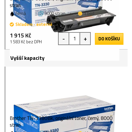
stran
černá
3000 stran
1 bod
Skladem - externě
1 915 Kč
-
+
DO KOŠÍKU
1 583 Kč bez DPH
Vyšší kapacity
Brother TN-3380Bk, originální toner, černý, 8000
stran