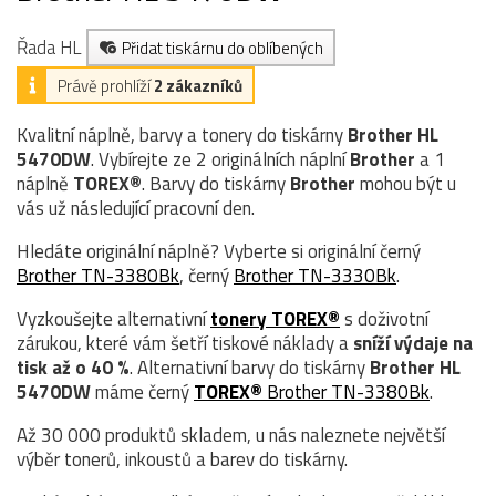
Řada HL
Přidat tiskárnu do oblíbených
Právě prohlíží
2 zákazníků
Kvalitní náplně, barvy a tonery do tiskárny
Brother HL
5470DW
. Vybírejte ze 2 originálních náplní
Brother
a 1
náplně
TOREX®
. Barvy do tiskárny
Brother
mohou být u
vás už následující pracovní den.
Hledáte originální náplně? Vyberte si originální černý
Brother TN-3380Bk
, černý
Brother TN-3330Bk
.
Vyzkoušejte alternativní
tonery TOREX®
s doživotní
zárukou, které vám šetří tiskové náklady a
sníží výdaje na
tisk až o 40 %
. Alternativní barvy do tiskárny
Brother HL
5470DW
máme černý
TOREX®
Brother TN-3380Bk
.
Až 30 000 produktů skladem, u nás naleznete největší
výběr tonerů, inkoustů a barev do tiskárny.