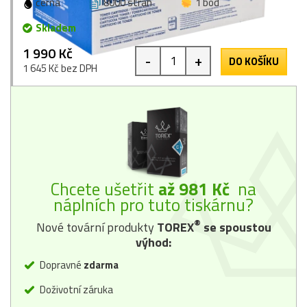
černá
8000 stran
1 bod
Skladem
1 990 Kč
-
+
DO KOŠÍKU
1 645 Kč bez DPH
Chcete ušetřit
až 981 Kč
na
náplních pro tuto tiskárnu?
®
Nové tovární produkty
TOREX
se spoustou
výhod:
Dopravné
zdarma
Doživotní záruka