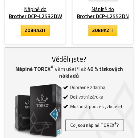
Náplně do
Náplně do
Brother DCP-L2532DW
Brother DCP-L2552DN
ZOBRAZIT
ZOBRAZIT
Věděli jste?
®
Náplně TOREX
vám ušetří až
40
% tiskových
nákladů
Dopravné zdarma
Doživotní záruka
Možnost pouze vyzkoušet
®
Co jsou náplně TOREX
?