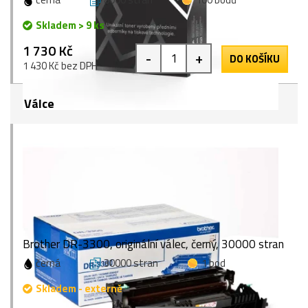
Skladem > 9 ks
1 730 Kč
-
+
DO KOŠÍKU
1 430 Kč bez DPH
Válce
Brother DR-3300, originální válec, černý, 30000 stran
černá
30000 stran
1 bod
Skladem - externě