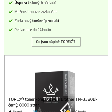
Úspora
tiskových nákladů
Možnost pouze vyzkoušet
Zcela nový
tovární produkt
Reklamace do 24 hodin
®
Co jsou náplně TOREX
?
TOREX® toner kompatibilní s Brother TN-3380Bk,
černý, 8000 stran
černá
8000 stran
100 bodů