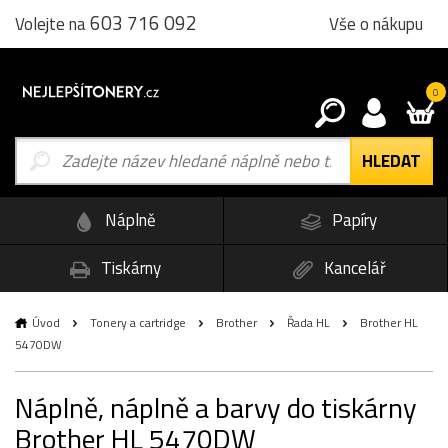
603 716 092
Vše o nákupu
Volejte na
0
Náplně
Papíry
Tiskárny
Kancelář
Úvod
Tonery a cartridge
Brother
Řada HL
Brother HL
5470DW
Náplně, náplně a barvy do tiskárny
Brother HL 5470DW