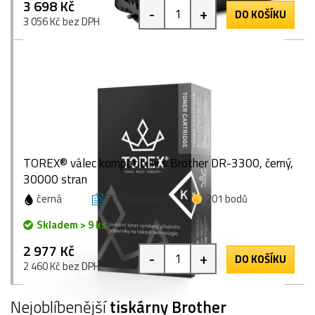
3 698 Kč
-
+
DO KOŠÍKU
3 056 Kč bez DPH
TOREX® válec kompatibilní s Brother DR-3300, černý,
30000 stran
černá
30000 stran
201 bodů
Skladem > 9 ks
2 977 Kč
-
+
DO KOŠÍKU
2 460 Kč bez DPH
Nejoblíbenější
tiskárny Brother