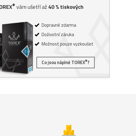
®
TOREX
vám ušetří až
40
% tiskových
Dopravné zdarma
Doživotní záruka
Možnost pouze vyzkoušet
®
Co jsou náplně TOREX
?