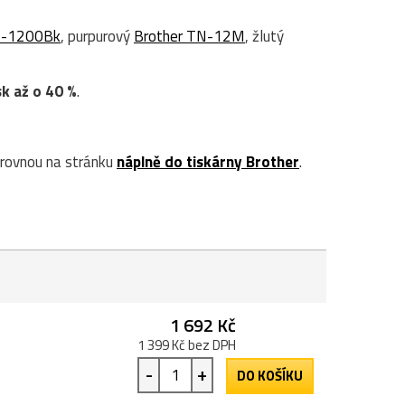
N-1200Bk
, purpurový
Brother TN-12M
, žlutý
sk až o 40 %
.
rovnou na stránku
náplně do tiskárny Brother
.
1 692 Kč
1 399 Kč bez DPH
-
+
DO KOŠÍKU