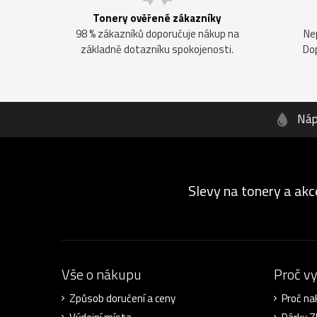
Tonery ověřené zákazníky
98 % zákazníků doporučuje nákup na
Ne
základně dotazníku spokojenosti.
Do
Náp
Slevy na tonery a akc
Vše o nákupu
Proč v
Způsob doručení a ceny
Proč na