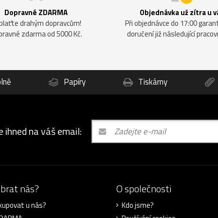
Dopravné ZDARMA
Objednávka už zítra u v
plaťte drahým dopravcům!
Při objednávce do 17:00 gara
pravné zdarma od 5000 Kč.
doručení již následující pracov
lně
Papíry
Tiskárny
e ihned na váš email:
ybrat nás?
O společnosti
kupovat u nás?
Kdo jsme?