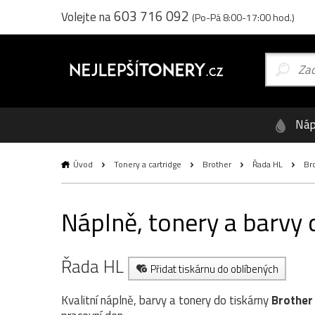
603 716 092
Volejte na
(Po-Pá 8:00-17:00 hod.)
Náp
Úvod
Tonery a cartridge
Brother
Řada HL
Bro
Náplně, tonery a barvy
Řada HL
Přidat tiskárnu do oblíbených
Kvalitní náplně, barvy a tonery do tiskárny
Brother