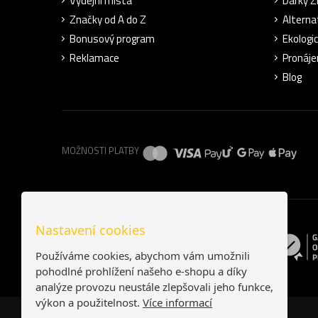
Výdejní místa
Dárky 
Značky od A do Z
Alterna
Bonusový program
Ekologi
Reklamace
Pronáje
Blog
MOŽNOSTI PLATBY
Nastavení cookies
Používáme cookies, abychom vám umožnili
pohodlné prohlížení našeho e-shopu a díky
analýze provozu neustále zlepšovali jeho funkce,
výkon a použitelnost.
Více informací