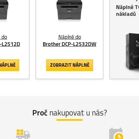
Náplně 
nákladů
 do
Náplně do
P-L2512D
Brother DCP-L2532DW
NÁPLNĚ
ZOBRAZIT
NÁPLNĚ
Proč
nakupovat u nás?