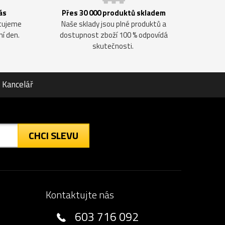
ás
Přes 30 000 produktů skladem
ntujeme
Naše sklady jsou plné produktů a
ní den.
dostupnost zboží 100 % odpovídá
skutečnosti.
Kancelář
CHCI SLEVU
Kontaktujte nás
603 716 092