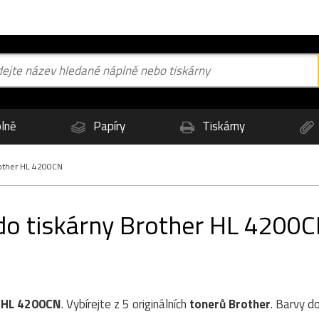
lně
Papíry
Tiskárny
ther HL 4200CN
 do tiskárny Brother HL 4200
 HL 4200CN
. Vybírejte z 5 originálních
tonerů
Brother
. Barvy d