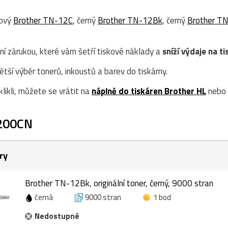
rový
Brother TN-12C
, černý
Brother TN-12Bk
, černý
Brother T
ní zárukou, které vám šetří tiskové náklady a
sníží výdaje na ti
ší výběr tonerů, inkoustů a barev do tiskárny.
likli, můžete se vrátit na
náplně do tiskáren Brother HL
nebo 
4200CN
ry
Brother TN-12Bk, originální toner, černý, 9000 stran
černá
9000 stran
1 bod
Nedostupné