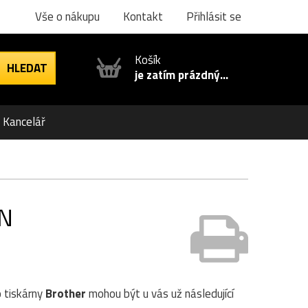
Vše o nákupu
Kontakt
Přihlásit se
Košík
je zatím prázdný...
Kancelář
CN
o tiskárny
Brother
mohou být u vás už následující