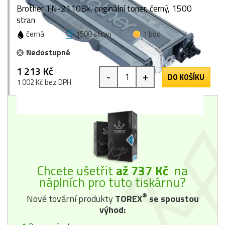
Brother TN-2110Bk, originální toner, černý, 1500
stran
černá
1500 stran
1 bod
Nedostupné
1 213 Kč
-
+
DO KOŠÍKU
1 002 Kč bez DPH
Chcete ušetřit
až 737 Kč
na
náplních pro tuto tiskárnu?
®
Nové tovární produkty
TOREX
se spoustou
výhod: