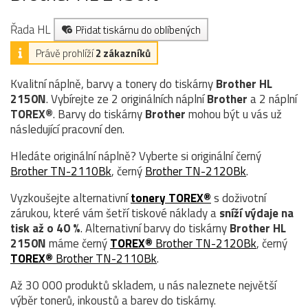
Řada HL
Přidat tiskárnu do oblíbených
Právě prohlíží
2 zákazníků
Kvalitní náplně, barvy a tonery do tiskárny
Brother HL
2150N
. Vybírejte ze 2 originálních náplní
Brother
a 2 náplní
TOREX®
. Barvy do tiskárny
Brother
mohou být u vás už
následující pracovní den.
Hledáte originální náplně? Vyberte si originální černý
Brother TN-2110Bk
, černý
Brother TN-2120Bk
.
Vyzkoušejte alternativní
tonery TOREX®
s doživotní
zárukou, které vám šetří tiskové náklady a
sníží výdaje na
tisk až o 40 %
. Alternativní barvy do tiskárny
Brother HL
2150N
máme černý
TOREX®
Brother TN-2120Bk
, černý
TOREX®
Brother TN-2110Bk
.
Až 30 000 produktů skladem, u nás naleznete největší
výběr tonerů, inkoustů a barev do tiskárny.