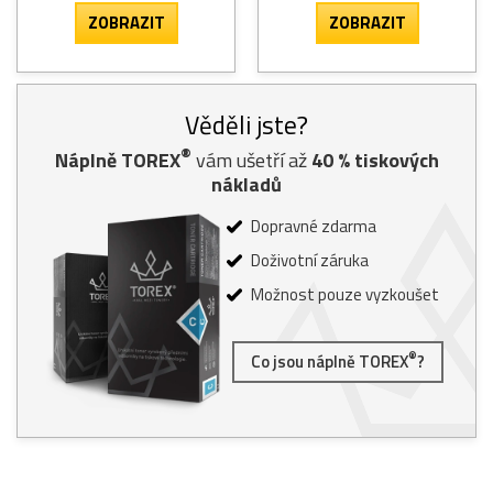
ZOBRAZIT
ZOBRAZIT
Věděli jste?
®
Náplně TOREX
vám ušetří až
40
% tiskových
nákladů
Dopravné zdarma
Doživotní záruka
Možnost pouze vyzkoušet
®
Co jsou náplně TOREX
?