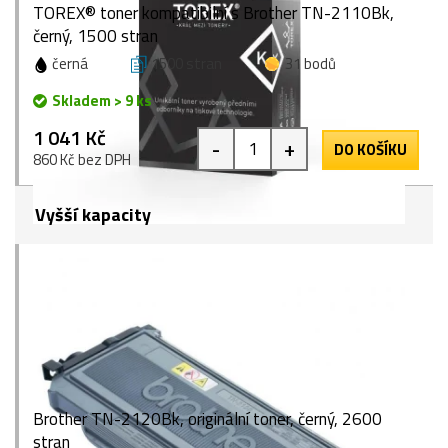
TOREX® toner kompatibilní s Brother TN-2110Bk,
černý, 1500 stran
černá
1500 stran
31 bodů
Skladem > 9 ks
1 041 Kč
-
+
DO KOŠÍKU
860 Kč bez DPH
Vyšší kapacity
Brother TN-2120Bk, originální toner, černý, 2600
stran