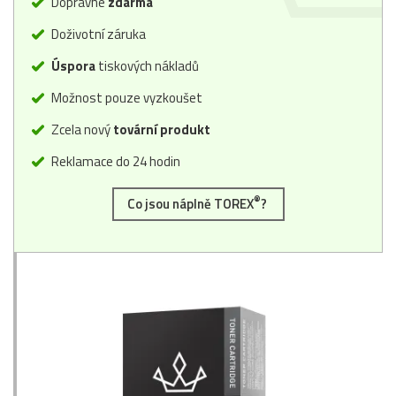
Dopravné
zdarma
Doživotní záruka
Úspora
tiskových nákladů
Možnost pouze vyzkoušet
Zcela nový
tovární produkt
Reklamace do 24 hodin
®
Co jsou náplně TOREX
?