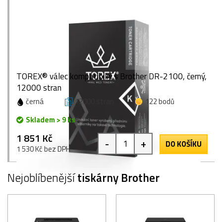
TOREX® válec kompatibilní s Brother DR-2100, černý,
12000 stran
černá
12000 stran
122 bodů
Skladem > 9 ks
1 851 Kč
-
+
DO KOŠÍKU
1 530 Kč bez DPH
Nejoblíbenější
tiskárny Brother