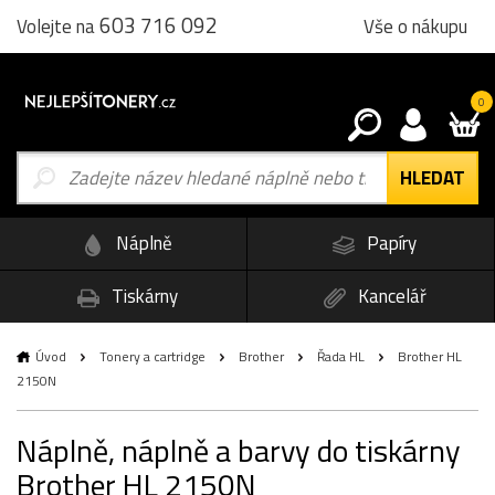
603 716 092
Vše o nákupu
Volejte na
0
Náplně
Papíry
Tiskárny
Kancelář
Úvod
Tonery a cartridge
Brother
Řada HL
Brother HL
2150N
Náplně, náplně a barvy do tiskárny
Brother HL 2150N