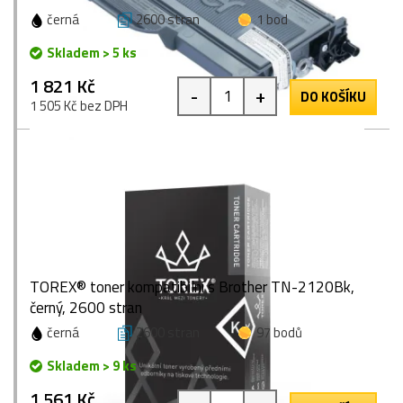
černá
2600 stran
1 bod
Skladem > 5 ks
1 821 Kč
-
+
DO KOŠÍKU
1 505 Kč bez DPH
TOREX® toner kompatibilní s Brother TN-2120Bk,
černý, 2600 stran
černá
2600 stran
97 bodů
Skladem > 9 ks
1 561 Kč