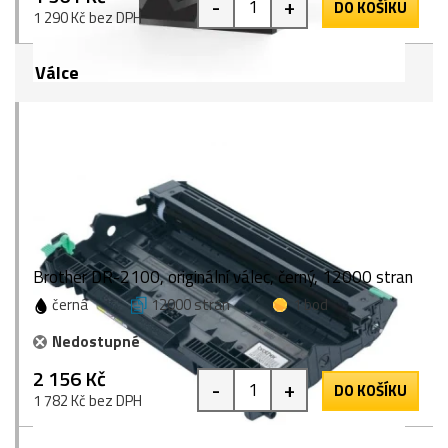
-
+
DO KOŠÍKU
1 290 Kč bez DPH
Válce
Brother DR-2100, originální válec, černý, 12000 stran
černá
12000 stran
1 bod
Nedostupné
2 156 Kč
-
+
DO KOŠÍKU
1 782 Kč bez DPH