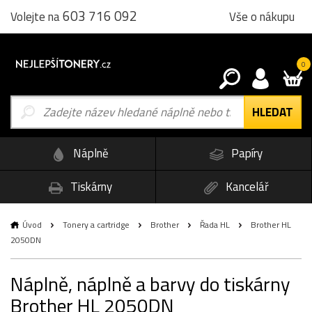
603 716 092
Vše o nákupu
Volejte na
0
Náplně
Papíry
Tiskárny
Kancelář
Úvod
Tonery a cartridge
Brother
Řada HL
Brother HL
2050DN
Náplně, náplně a barvy do tiskárny
Brother HL 2050DN