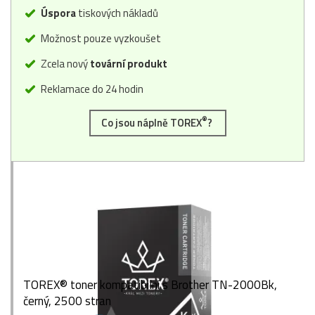
Úspora
tiskových nákladů
Možnost pouze vyzkoušet
Zcela nový
tovární produkt
Reklamace do 24 hodin
®
Co jsou náplně TOREX
?
TOREX® toner kompatibilní s Brother TN-2000Bk,
černý, 2500 stran