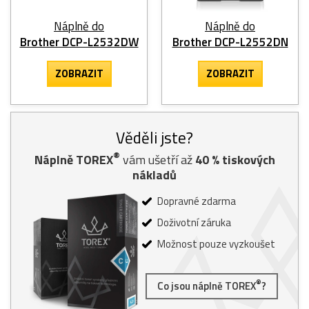
Náplně do
Náplně do
Brother DCP-L2532DW
Brother DCP-L2552DN
ZOBRAZIT
ZOBRAZIT
Věděli jste?
®
Náplně TOREX
vám ušetří až
40
% tiskových
nákladů
Dopravné zdarma
Doživotní záruka
Možnost pouze vyzkoušet
®
Co jsou náplně TOREX
?