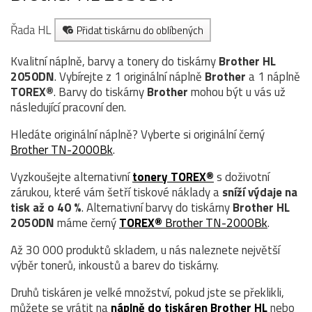
Řada HL
Přidat tiskárnu do oblíbených
Kvalitní náplně, barvy a tonery do tiskárny
Brother HL
2050DN
. Vybírejte z 1 originální náplně
Brother
a 1 náplně
TOREX®
. Barvy do tiskárny
Brother
mohou být u vás už
následující pracovní den.
Hledáte originální náplně? Vyberte si originální černý
Brother TN-2000Bk
.
Vyzkoušejte alternativní
tonery TOREX®
s doživotní
zárukou, které vám šetří tiskové náklady a
sníží výdaje na
tisk až o 40 %
. Alternativní barvy do tiskárny
Brother HL
2050DN
máme černý
TOREX®
Brother TN-2000Bk
.
Až 30 000 produktů skladem, u nás naleznete největší
výběr tonerů, inkoustů a barev do tiskárny.
Druhů tiskáren je velké množství, pokud jste se překlikli,
můžete se vrátit na
náplně do tiskáren Brother HL
nebo