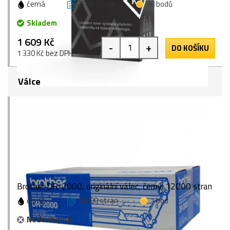
černá
2500 stran
98 bodů
Skladem
1 609 Kč
-
+
DO KOŠÍKU
1 330 Kč bez DPH
Válce
Brother DR-2000, originální válec, černý, 12000 stran
černá
12000 stran
1 bod
Nedostupné