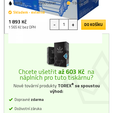
černá
2500 stran
1 bod
Skladem - externě
1 893 Kč
-
+
DO KOŠÍKU
1 565 Kč bez DPH
Chcete ušetřit
až 603 Kč
na
náplních pro tuto tiskárnu?
®
Nové tovární produkty
TOREX
se spoustou
výhod:
Dopravné
zdarma
Doživotní záruka