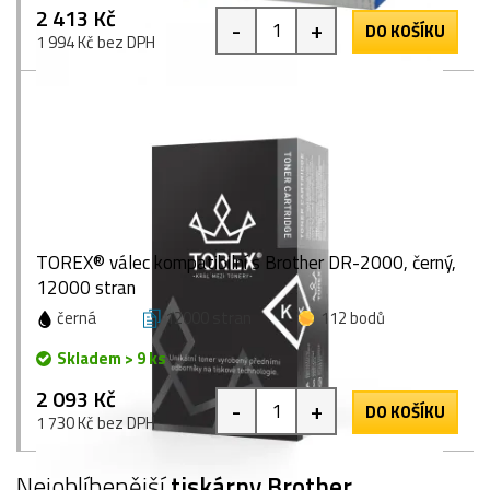
2 413 Kč
-
+
DO KOŠÍKU
1 994 Kč bez DPH
TOREX® válec kompatibilní s Brother DR-2000, černý,
12000 stran
černá
12000 stran
112 bodů
Skladem > 9 ks
2 093 Kč
-
+
DO KOŠÍKU
1 730 Kč bez DPH
Nejoblíbenější
tiskárny Brother