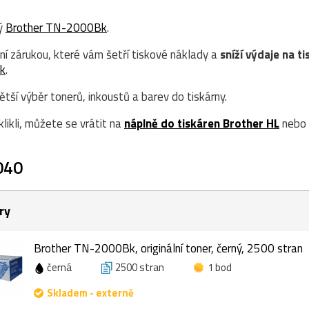
ný
Brother TN-2000Bk
.
ní zárukou, které vám šetří tiskové náklady a
sníží výdaje na ti
k
.
ší výběr tonerů, inkoustů a barev do tiskárny.
likli, můžete se vrátit na
náplně do tiskáren Brother HL
nebo 
040
ry
Brother TN-2000Bk, originální toner, černý, 2500 stran
černá
2500 stran
1 bod
Skladem - externě