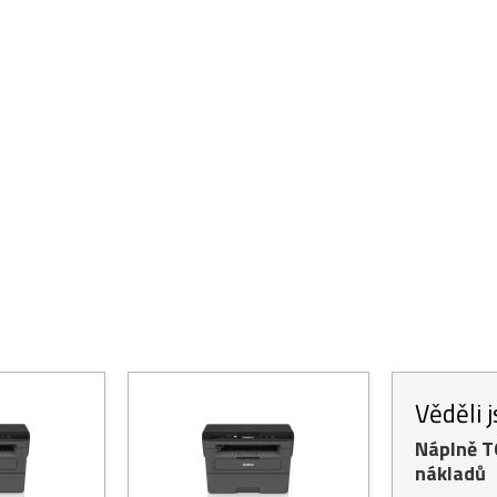
Věděli 
Náplně 
nákladů