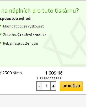
na náplních pro tuto tiskárnu?
spoustou výhod:
Možnost pouze vyzkoušet
Zcela nový
tovární produkt
Reklamace do 24 hodin
1 609 Kč
, 2500 stran
1 330 Kč bez DPH
-
+
DO KOŠÍKU