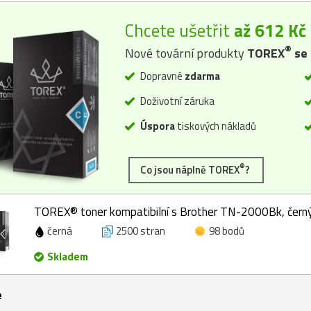
Chcete ušetřit
až 612 Kč
®
Nové tovární produkty
TOREX
se 
Dopravné
zdarma
Doživotní záruka
Úspora
tiskových nákladů
®
Co jsou náplně TOREX
?
TOREX® toner kompatibilní s Brother TN-2000Bk, černý
černá
2500 stran
98 bodů
Skladem
e