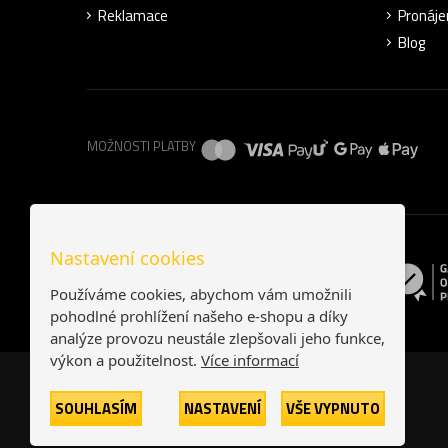
Reklamace
Pronáje
Blog
MOŽNOSTI PLATBY
Nastavení cookies
Používáme cookies, abychom vám umožnili
pohodlné prohlížení našeho e-shopu a díky
analýze provozu neustále zlepšovali jeho funkce,
výkon a použitelnost.
Více informací
SOUHLASÍM
NASTAVENÍ
VŠE VYPNUTO