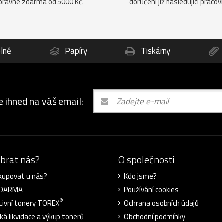
pravné zdarma od 5000 Kč.
doručení již následující pracov
lně
Papíry
Tiskárny
e ihned na váš email:
ybrat nás?
O společnosti
kupovat u nás?
Kdo jsme?
ZDARMA
Používání cookies
®
tivní tonery TOREX
Ochrana osobních údajů
cká likvidace a výkup tonerů
Obchodní podmínky