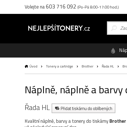
603 716 092
Volejte na
(Po-Pá 8:00-17:00 hod.)
Náp
Úvod
Tonery a cartridge
Brother
Řada HL
Bro
Náplně, náplně a barvy
Řada HL
Přidat tiskárnu do oblíbených
Kvalitní náplně, barvy a tonery do tiskárny
Brother