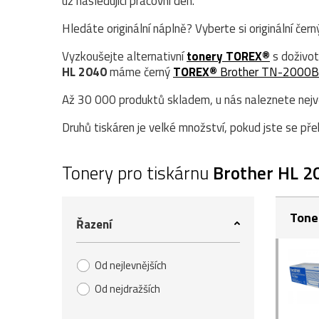
už následující pracovní den.
Hledáte originální náplně? Vyberte si originální čer
Vyzkoušejte alternativní
tonery TOREX®
s doživot
HL 2040
máme černý
TOREX®
Brother TN-2000B
Až 30 000 produktů skladem, u nás naleznete největ
Druhů tiskáren je velké množství, pokud jste se přek
Tonery pro tiskárnu
Brother HL 2
Tone
Řazení
Od nejlevnějších
Od nejdražších