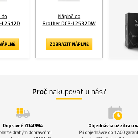
 do
Náplně do
P-L2512D
Brother DCP-L2532DW
NÁPLNĚ
ZOBRAZIT
NÁPLNĚ
Proč
nakupovat u nás?
Dopravné ZDARMA
Objednávka už zítra u v
plaťte drahým dopravcům!
Při objednávce do 17:00 gara