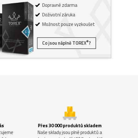
Dopravné zdarma
Doživotní záruka
Možnost pouze vyzkoušet
®
Co jsou náplně TOREX
?
ás
Přes 30 000 produktů skladem
ntujeme
Naše sklady jsou plné produktů a