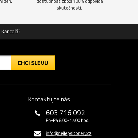
ní den.
dostupnost zboží 100 % odpovídá
skutečnosti.
Kancelář
CHCI SLEVU
Kontaktujte nás
603 716 092
Po-Pá 8:00-17:00 hod.
info@nejlepsitonery.cz