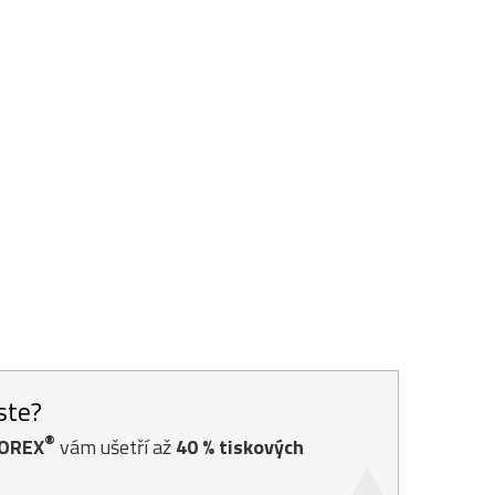
jste?
®
TOREX
vám ušetří až
40
% tiskových