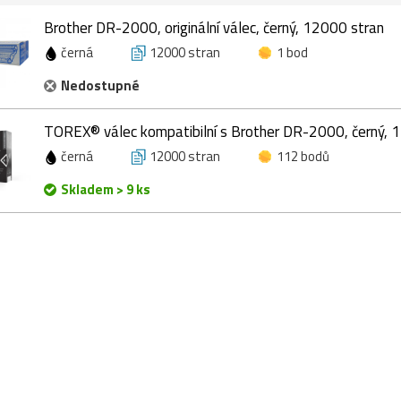
Brother DR-2000, originální válec, černý, 12000 stran
černá
12000 stran
1 bod
Nedostupné
TOREX® válec kompatibilní s Brother DR-2000, černý, 
černá
12000 stran
112 bodů
Skladem > 9 ks