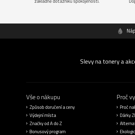
základně dotazníku spokojenosti.
Do
Náp
Slevy na tonery a akc
Vše o nákupu
Proč v
Způsob doručení a ceny
Proč na
Výdejní místa
Dárky 
Značky od A do Z
Alterna
Bonusový program
Ekologi