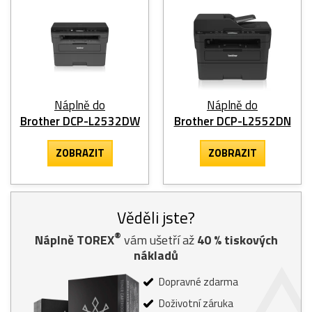
Náplně do
Náplně do
Brother DCP-L2532DW
Brother DCP-L2552DN
ZOBRAZIT
ZOBRAZIT
Věděli jste?
®
Náplně TOREX
vám ušetří až
40
% tiskových
nákladů
Dopravné zdarma
Doživotní záruka