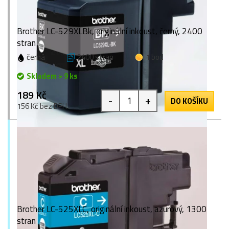
Brother LC-529XLBk, originální inkoust, černý, 2400
stran
černá
2400 stran
1 bod
Skladem > 9 ks
189 Kč
-
+
DO KOŠÍKU
156 Kč bez DPH
Brother LC-525XLC, originální inkoust, azurový, 1300
stran