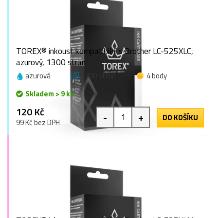
TOREX® inkoust kompatibilní s Brother LC-525XLC,
azurový, 1300 stran
azurová
1300 stran
4 body
Skladem > 9 ks
120 Kč
-
+
DO KOŠÍKU
99 Kč bez DPH