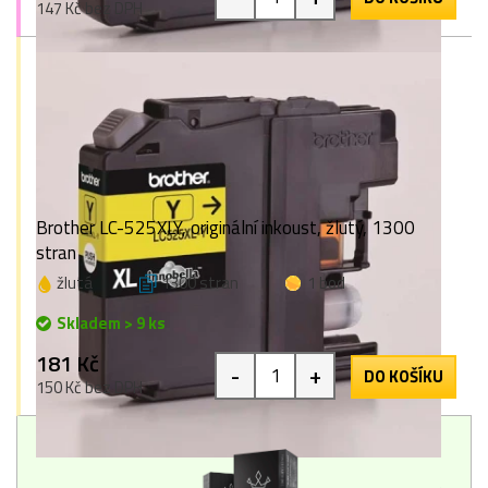
147 Kč bez DPH
Brother LC-525XLY, originální inkoust, žlutý, 1300
stran
žlutá
1300 stran
1 bod
Skladem > 9 ks
181 Kč
-
+
DO KOŠÍKU
150 Kč bez DPH