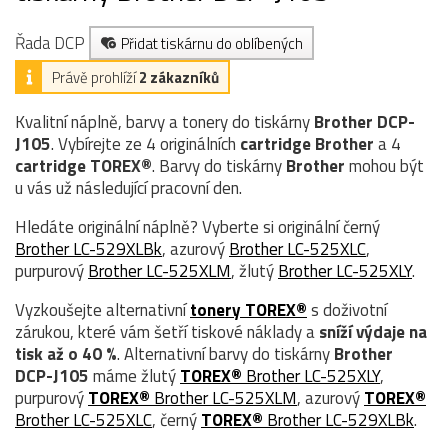
Řada DCP
Přidat tiskárnu do oblíbených
Právě prohlíží
2 zákazníků
Kvalitní náplně, barvy a tonery do tiskárny
Brother DCP-
J105
. Vybírejte ze 4 originálních
cartridge
Brother
a 4
cartridge TOREX®
. Barvy do tiskárny
Brother
mohou být
u vás už následující pracovní den.
Hledáte originální náplně? Vyberte si originální černý
Brother LC-529XLBk
, azurový
Brother LC-525XLC
,
purpurový
Brother LC-525XLM
, žlutý
Brother LC-525XLY
.
Vyzkoušejte alternativní
tonery TOREX®
s doživotní
zárukou, které vám šetří tiskové náklady a
sníží výdaje na
tisk až o 40 %
. Alternativní barvy do tiskárny
Brother
DCP-J105
máme žlutý
TOREX®
Brother LC-525XLY
,
purpurový
TOREX®
Brother LC-525XLM
, azurový
TOREX®
Brother LC-525XLC
, černý
TOREX®
Brother LC-529XLBk
.