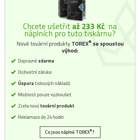
Chcete ušetřit
až 233 Kč
na
náplních pro tuto tiskárnu?
®
Nové tovární produkty
TOREX
se spoustou
výhod:
Dopravné
zdarma
Doživotní záruka
Úspora
tiskových nákladů
Možnost pouze vyzkoušet
Zcela nový
tovární produkt
Reklamace do 24 hodin
®
Co jsou náplně TOREX
?