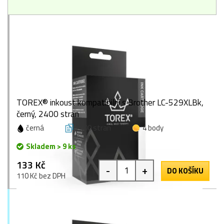
TOREX® inkoust kompatibilní s Brother LC-529XLBk,
černý, 2400 stran
černá
2400 stran
4 body
Skladem > 9 ks
133 Kč
-
+
DO KOŠÍKU
110 Kč bez DPH