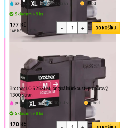
azurová
1300 stran
1 bod
Skladem > 9 ks
177 Kč
-
+
DO KOŠÍKU
146 Kč bez DPH
Brother LC-525XLM, originální inkoust, purpurový,
1300 stran
purpurová
1300 stran
1 bod
Skladem > 9 ks
178 Kč
-
+
DO KOŠÍKU