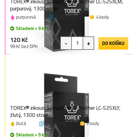
TOREX® inkoust kompatibilní s Brother LC-525XLM,
purpurový, 1300 stran
purpurová
1300 stran
4 body
Skladem > 9 ks
120 Kč
-
+
DO KOŠÍKU
99 Kč bez DPH
TOREX® inkoust kompatibilní s Brother LC-525XLY,
žlutý, 1300 stran
žlutá
1300 stran
3 body
Skladem > 9 ks