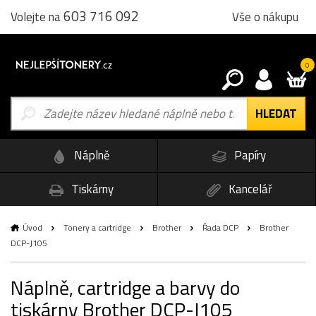
603 716 092
Vše o nákupu
Volejte na
0
Náplně
Papíry
Tiskárny
Kancelář
Úvod
Tonery a cartridge
Brother
Řada DCP
Brother
DCP-J105
Náplně, cartridge a barvy do
tiskárny Brother DCP-J105