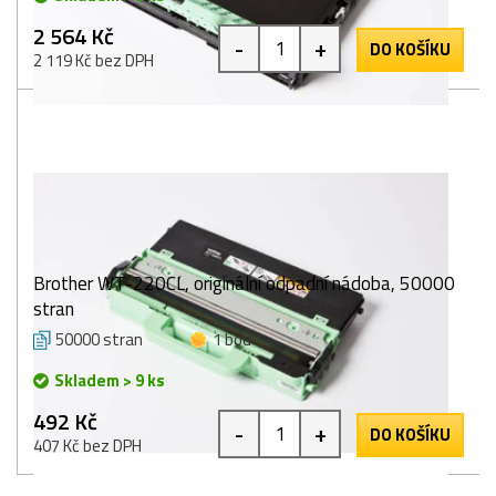
2 564 Kč
-
+
DO KOŠÍKU
2 119 Kč bez DPH
Brother WT-220CL, originální odpadní nádoba, 50000
stran
50000 stran
1 bod
Skladem > 9 ks
492 Kč
-
+
DO KOŠÍKU
407 Kč bez DPH