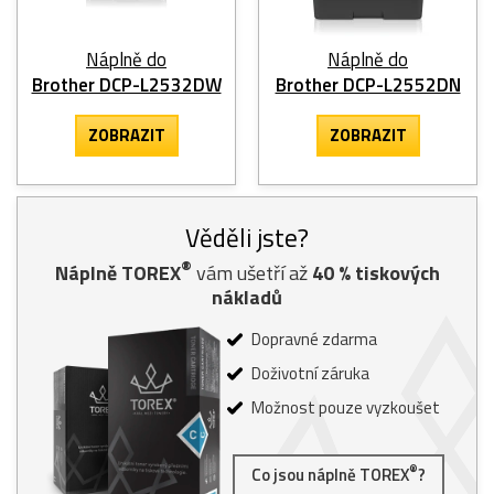
Náplně do
Náplně do
Brother DCP-L2532DW
Brother DCP-L2552DN
ZOBRAZIT
ZOBRAZIT
Věděli jste?
®
Náplně TOREX
vám ušetří až
40
% tiskových
nákladů
Dopravné zdarma
Doživotní záruka
Možnost pouze vyzkoušet
®
Co jsou náplně TOREX
?