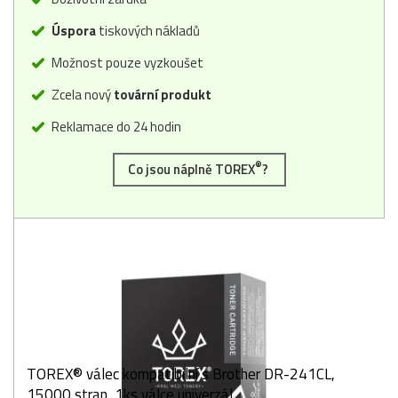
Úspora
tiskových nákladů
Možnost pouze vyzkoušet
Zcela nový
tovární produkt
Reklamace do 24 hodin
®
Co jsou náplně TOREX
?
TOREX® válec kompatibilní s Brother DR-241CL,
15000 stran, 1ks válce univerzál