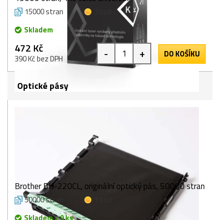
15000 stran
1 bod
Skladem
472 Kč
-
+
DO KOŠÍKU
390 Kč bez DPH
Optické pásy
Brother BU-220CL, originální optický pás, 50000 stran
50000 stran
1 bod
Skladem > 9 ks