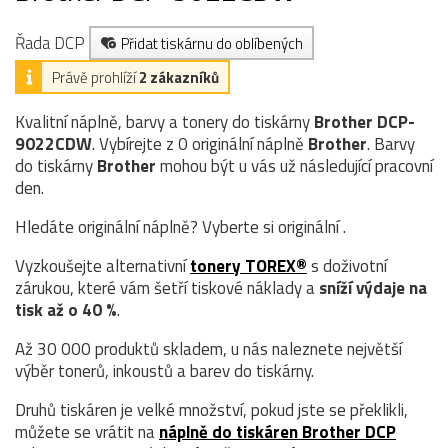
Řada DCP
Přidat tiskárnu do oblíbených
Právě prohlíží
2 zákazníků
Kvalitní náplně, barvy a tonery do tiskárny
Brother DCP-
9022CDW
. Vybírejte z 0 originální náplně
Brother
. Barvy
do tiskárny
Brother
mohou být u vás už následující pracovní
den.
Hledáte originální náplně? Vyberte si originální .
Vyzkoušejte alternativní
tonery TOREX®
s doživotní
zárukou, které vám šetří tiskové náklady a
sníží výdaje na
tisk až o 40 %
.
Až 30 000 produktů skladem, u nás naleznete největší
výběr tonerů, inkoustů a barev do tiskárny.
Druhů tiskáren je velké množství, pokud jste se překlikli,
můžete se vrátit na
náplně do tiskáren Brother DCP