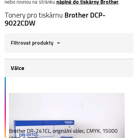
nebo rovnou na stránku
náplně do tiskárny Brother
.
Tonery pro tiskárnu
Brother DCP-
9022CDW
Filtrovat produkty
Válce
Brother DR-241CL, originální válec, CMYK, 15000
stran, 4-pack