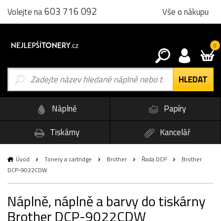
603 716 092
Vše o nákupu
Volejte na
0
Náplně
Papíry
Tiskárny
Kancelář
Úvod
Tonery a cartridge
Brother
Řada DCP
Brother
DCP-9022CDW
Náplně, náplně a barvy do tiskárny
Brother DCP-9022CDW