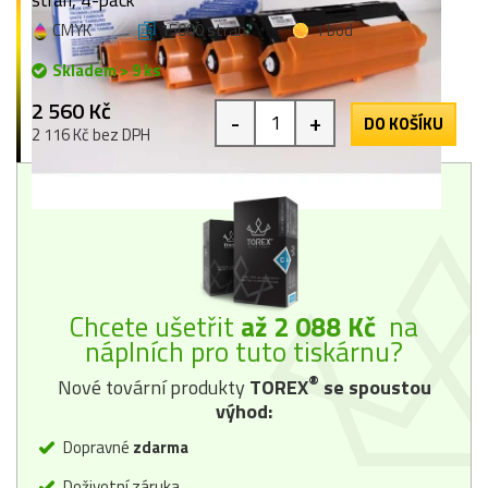
CMYK
15000 stran
1 bod
Skladem > 9 ks
2 560 Kč
-
+
DO KOŠÍKU
2 116 Kč bez DPH
Chcete ušetřit
až 2 088 Kč
na
náplních pro tuto tiskárnu?
®
Nové tovární produkty
TOREX
se spoustou
výhod:
Dopravné
zdarma
Doživotní záruka