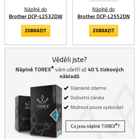
Náplně do
Náplně do
Brother DCP-L2532DW
Brother DCP-L2552DN
ZOBRAZIT
ZOBRAZIT
Věděli jste?
®
Náplně TOREX
vám ušetří až
40
% tiskových
nákladů
Dopravné zdarma
Doživotní záruka
Možnost pouze vyzkoušet
®
Co jsou náplně TOREX
?