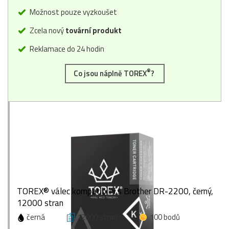
Možnost pouze vyzkoušet
Zcela nový
tovární produkt
Reklamace do 24 hodin
®
Co jsou náplně TOREX
?
TOREX® válec kompatibilní s Brother DR-2200, černý,
12000 stran
černá
12000 stran
100 bodů