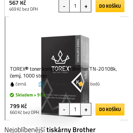
567 Kč
-
+
DO KOŠÍKU
469 Kč bez DPH
TOREX® toner kompatibilní s Brother TN-2010Bk,
černý, 1000 stran
černá
1000 stran
35 bodů
Skladem > 9 ks
799 Kč
-
+
DO KOŠÍKU
660 Kč bez DPH
Nejoblíbenější
tiskárny Brother