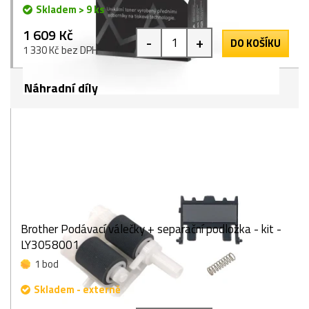
Skladem > 9 ks
1 609 Kč
-
+
DO KOŠÍKU
1 330 Kč bez DPH
Náhradní díly
Brother Podávací válečky + separační podložka - kit -
LY3058001
1 bod
Skladem - externě