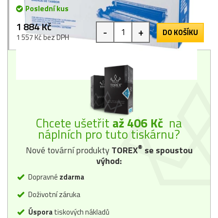
Poslední kus
1 884 Kč
-
+
DO KOŠÍKU
1 557 Kč bez DPH
Chcete ušetřit
až 406 Kč
na
náplních pro tuto tiskárnu?
®
Nové tovární produkty
TOREX
se spoustou
výhod:
Dopravné
zdarma
Doživotní záruka
Úspora
tiskových nákladů