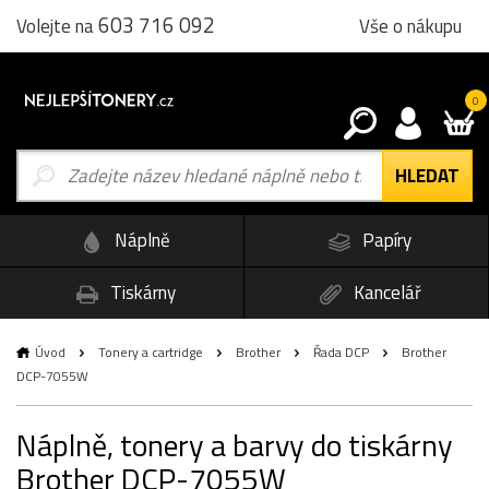
603 716 092
Vše o nákupu
Volejte na
0
Náplně
Papíry
Tiskárny
Kancelář
Úvod
Tonery a cartridge
Brother
Řada DCP
Brother
DCP-7055W
Náplně, tonery a barvy do tiskárny
Brother DCP-7055W