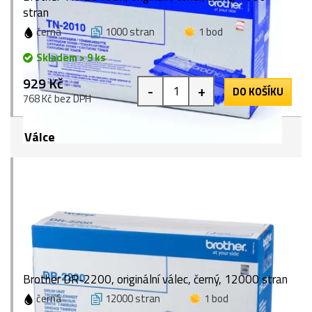
stran
černá
1000 stran
1 bod
Skladem > 9 ks
929 Kč
-
+
DO KOŠÍKU
768 Kč bez DPH
Válce
Brother DR-2200, originální válec, černý, 12000 stran
černá
12000 stran
1 bod