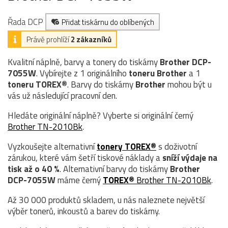
Řada DCP
Přidat tiskárnu do oblíbených
Právě prohlíží
2 zákazníků
Kvalitní náplně, barvy a tonery do tiskárny
Brother DCP-
7055W
. Vybírejte z 1 originálního
toneru
Brother
a 1
toneru TOREX®
. Barvy do tiskárny
Brother
mohou být u
vás už následující pracovní den.
Hledáte originální náplně? Vyberte si originální černý
Brother TN-2010Bk
.
Vyzkoušejte alternativní
tonery TOREX®
s doživotní
zárukou, které vám šetří tiskové náklady a
sníží výdaje na
tisk až o 40 %
. Alternativní barvy do tiskárny
Brother
DCP-7055W
máme černý
TOREX®
Brother TN-2010Bk
.
Až 30 000 produktů skladem, u nás naleznete největší
výběr tonerů, inkoustů a barev do tiskárny.