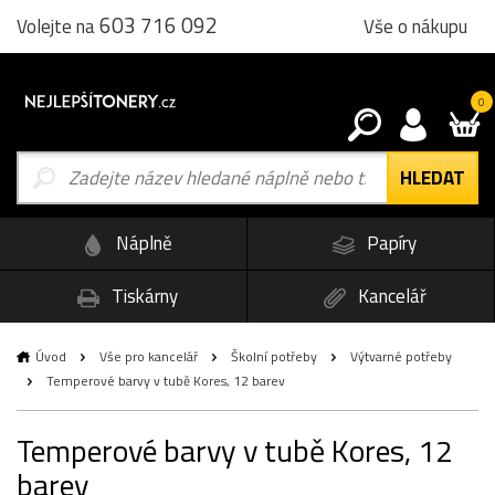
603 716 092
Vše o nákupu
Volejte na
0
Náplně
Papíry
Tiskárny
Kancelář
Úvod
Vše pro kancelář
Školní potřeby
Výtvarné potřeby
Temperové barvy v tubě Kores, 12 barev
Temperové barvy v tubě Kores, 12
barev