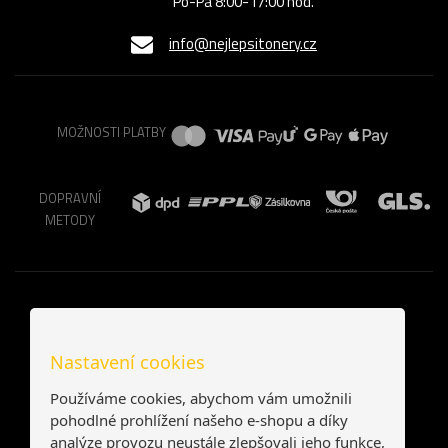
Po-Pá 8:00-17:00 hod.
info@nejlepsitonery.cz
MOŽNOSTI PLATBY
DOPRAVNÍ
METODY
Nastavení cookies
Používáme cookies, abychom vám umožnili
pohodlné prohlížení našeho e-shopu a díky
analýze provozu neustále zlepšovali jeho funkce,