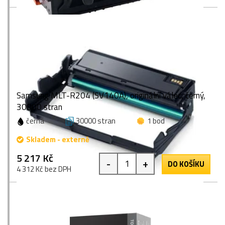
Samsung MLT-R204 (SV140A), originální válec, černý,
30000 stran
černá
30000 stran
1 bod
Skladem - externě
5 217 Kč
-
+
DO KOŠÍKU
4 312 Kč bez DPH