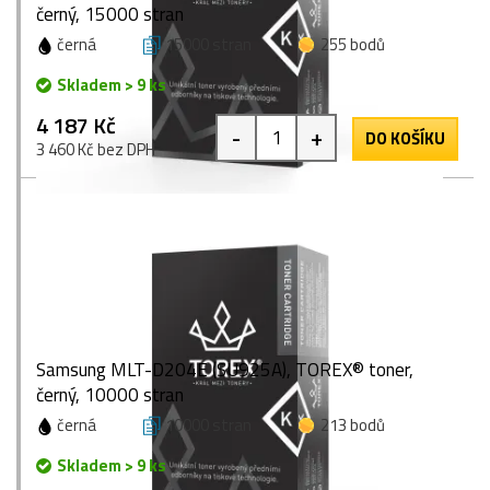
černý, 15000 stran
černá
15000 stran
255 bodů
Skladem > 9 ks
4 187 Kč
-
+
DO KOŠÍKU
3 460 Kč bez DPH
Samsung MLT-D204E (SU925A), TOREX® toner,
černý, 10000 stran
černá
10000 stran
213 bodů
Skladem > 9 ks