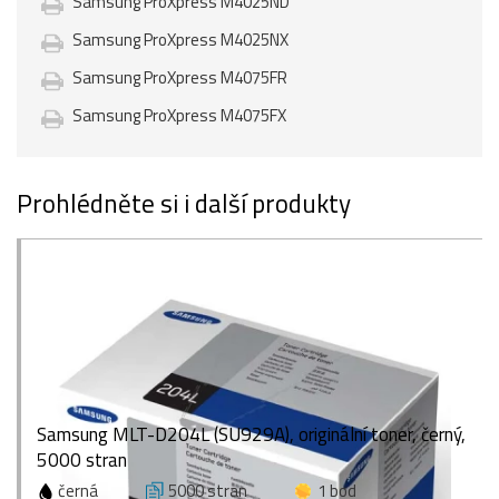
Samsung ProXpress M4025ND
Samsung ProXpress M4025NX
Samsung ProXpress M4075FR
Samsung ProXpress M4075FX
Prohlédněte si i další produkty
Samsung MLT-D204L (SU929A), originální toner, černý,
5000 stran
černá
5000 stran
1 bod