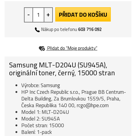
-
+
PŘIDAT DO KOŠÍKU
Nákup po telefonu
603 716 092
Přidat do “Moje produkty”
Samsung MLT-D204U (SU945A),
originální toner, černý, 15000 stran
Výrobce: Samsung
HP Inc Czech Republic s.r.o., Prague BB Centrum-
Delta Building, Za Brumlovkou 1559/5, Praha,
Česka Republika 140 00, rcgo@hpe.com
Model 1: MLT-D204U
Model 2: SU945A
Počet stran: 15000
Balení: 1-pack