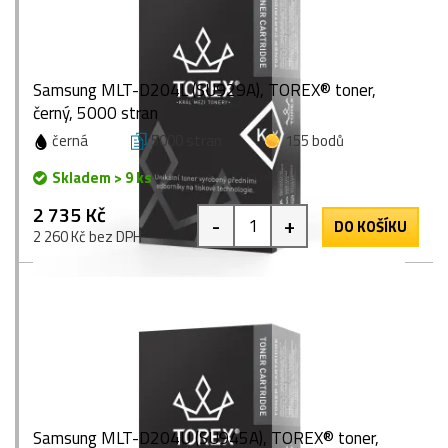
Samsung MLT-D204L (SU929A), TOREX® toner,
černý, 5000 stran
černá
5000 stran
155 bodů
Skladem > 9 ks
2 735 Kč
-
+
DO KOŠÍKU
2 260 Kč bez DPH
Samsung MLT-D204U (SU945A), TOREX® toner,