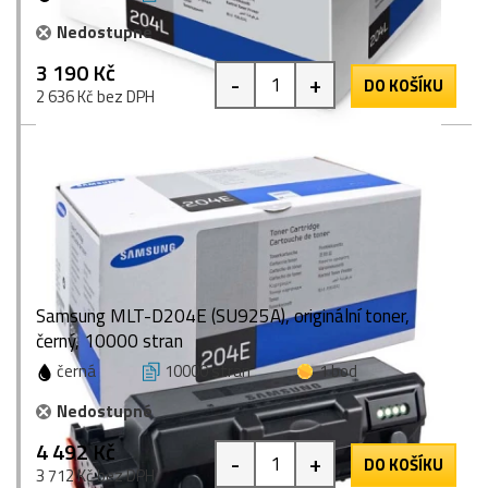
Nedostupné
3 190 Kč
-
+
DO KOŠÍKU
2 636 Kč bez DPH
Samsung MLT-D204E (SU925A), originální toner,
černý, 10000 stran
černá
10000 stran
1 bod
Nedostupné
4 492 Kč
-
+
DO KOŠÍKU
3 712 Kč bez DPH