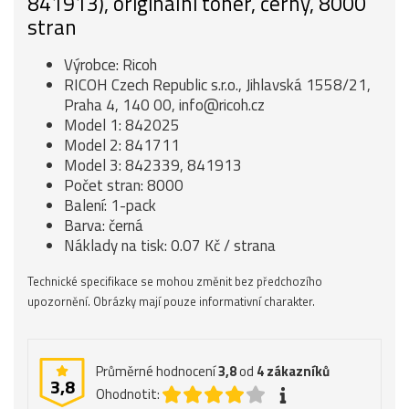
841913), originální toner, černý, 8000
stran
Výrobce: Ricoh
RICOH Czech Republic s.r.o., Jihlavská 1558/21,
Praha 4, 140 00, info@ricoh.cz
Model 1: 842025
Model 2: 841711
Model 3: 842339, 841913
Počet stran: 8000
Balení: 1-pack
Barva: černá
Náklady na tisk: 0.07 Kč / strana
Technické specifikace se mohou změnit bez předchozího
upozornění. Obrázky mají pouze informativní charakter.
Průměrné hodnocení
3,8
od
4
zákazníků
3,8
Ohodnotit: