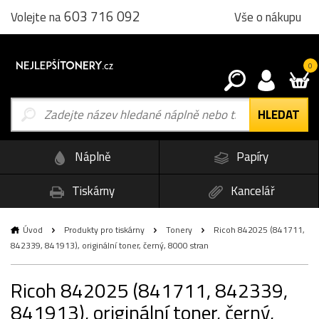
603 716 092
Vše o nákupu
Volejte na
0
Náplně
Papíry
Tiskárny
Kancelář
Úvod
Produkty pro tiskárny
Tonery
Ricoh 842025 (841711,
842339, 841913), originální toner, černý, 8000 stran
Ricoh 842025 (841711, 842339,
841913), originální toner, černý,