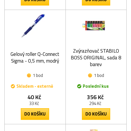
Zvýrazňovač STABILO
Gelový roller Q-Connect
BOSS ORIGINAL, sada 8
Sigma - 0,5 mm, modrý
barev
1 bod
1 bod
Skladem - externě
Poslední kus
40 Kč
356 Kč
33 Kč
294 Kč
DO KOŠÍKU
DO KOŠÍKU