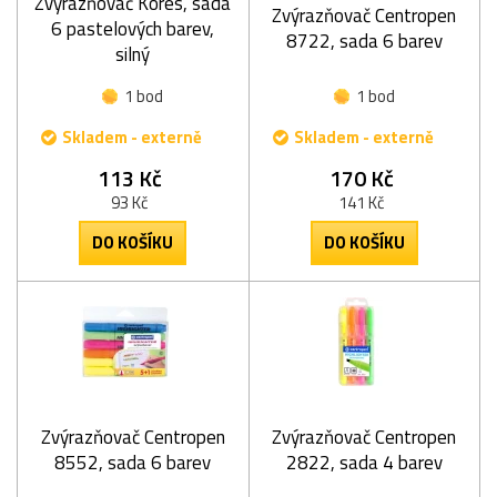
Zvýrazňovač Kores, sada
Zvýrazňovač Centropen
6 pastelových barev,
8722, sada 6 barev
silný
1 bod
1 bod
Skladem - externě
Skladem - externě
113 Kč
170 Kč
93 Kč
141 Kč
DO KOŠÍKU
DO KOŠÍKU
Zvýrazňovač Centropen
Zvýrazňovač Centropen
8552, sada 6 barev
2822, sada 4 barev