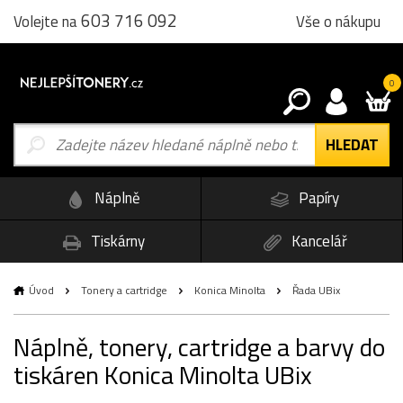
603 716 092
Vše o nákupu
Volejte na
0
Náplně
Papíry
Tiskárny
Kancelář
Úvod
Tonery a cartridge
Konica Minolta
Řada UBix
Náplně, tonery, cartridge a barvy do
tiskáren Konica Minolta UBix