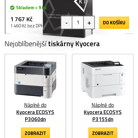
Skladem > 9 ks
1 767 Kč
-
+
DO KOŠÍKU
1 460 Kč bez DPH
Nejoblíbenější
tiskárny Kyocera
Náplně do
Náplně do
Kyocera ECOSYS
Kyocera ECOSYS
P3060dn
P3155dn
ZOBRAZIT
ZOBRAZIT