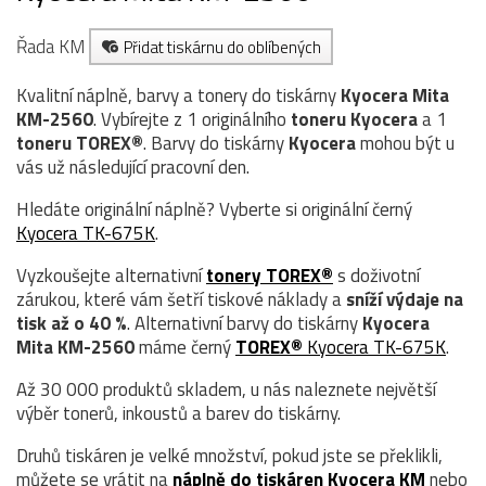
Řada KM
Přidat tiskárnu do oblíbených
Kvalitní náplně, barvy a tonery do tiskárny
Kyocera Mita
KM-2560
. Vybírejte z 1 originálního
toneru
Kyocera
a 1
toneru TOREX®
. Barvy do tiskárny
Kyocera
mohou být u
vás už následující pracovní den.
Hledáte originální náplně? Vyberte si originální černý
Kyocera TK-675K
.
Vyzkoušejte alternativní
tonery TOREX®
s doživotní
zárukou, které vám šetří tiskové náklady a
sníží výdaje na
tisk až o 40 %
. Alternativní barvy do tiskárny
Kyocera
Mita KM-2560
máme černý
TOREX®
Kyocera TK-675K
.
Až 30 000 produktů skladem, u nás naleznete největší
výběr tonerů, inkoustů a barev do tiskárny.
Druhů tiskáren je velké množství, pokud jste se překlikli,
můžete se vrátit na
náplně do tiskáren Kyocera KM
nebo