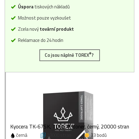
Úspora
tiskových nákladů
Možnost pouze vyzkoušet
Zcela nový
tovární produkt
Reklamace do 24 hodin
®
Co jsou náplně TOREX
?
Kyocera TK-675K, TOREX® toner, černý, 20000 stran
černá
20000 stran
33 bodů