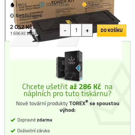
černá
20000 stran
1 bod
Nedostupné
2 052 Kč
-
+
DO KOŠÍKU
1 696 Kč bez DPH
Chcete ušetřit
až 286 Kč
na
náplních pro tuto tiskárnu?
®
Nové tovární produkty
TOREX
se spoustou
výhod:
Dopravné
zdarma
Doživotní záruka