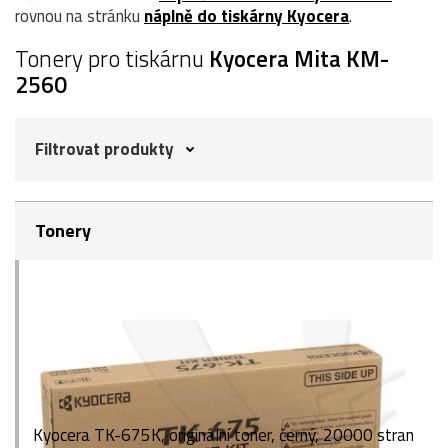
rovnou na stránku
náplně do tiskárny Kyocera
.
Tonery pro tiskárnu
Kyocera Mita KM-
2560
Filtrovat produkty
Tonery
Kyocera TK-675K, originální toner, černý, 20000 stran