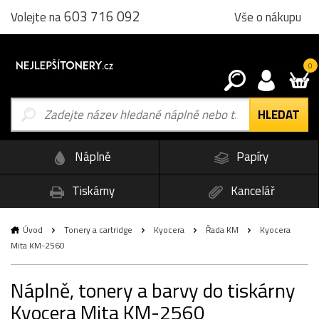
603 716 092
Vše o nákupu
Volejte na
0
Náplně
Papíry
Tiskárny
Kancelář
Úvod
Tonery a cartridge
Kyocera
Řada KM
Kyocera
Mita KM-2560
Náplně, tonery a barvy do tiskárny
Kyocera Mita KM-2560