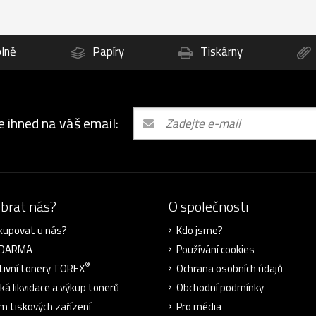
lně
Papíry
Tiskárny
e ihned na váš email:
ybrat nás?
O společnosti
kupovat u nás?
Kdo jsme?
ZDARMA
Používání cookies
®
tivní tonery TOREX
Ochrana osobních údajů
cká likvidace a výkup tonerů
Obchodní podmínky
m tiskových zařízení
Pro média