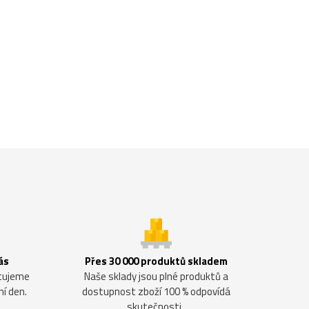
ás
Přes 30 000 produktů skladem
ntujeme
Naše sklady jsou plné produktů a
ní den.
dostupnost zboží 100 % odpovídá
skutečnosti.