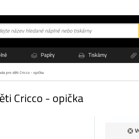
lně
Papíry
Tiskárny
ada pro děti Cricco - opička
ěti Cricco - opička
V