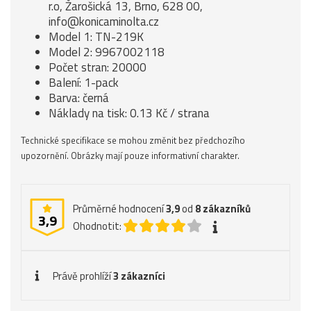
r.o, Žarošická 13, Brno, 628 00,
info@konicaminolta.cz
Model 1: TN-219K
Model 2: 9967002118
Počet stran: 20000
Balení: 1-pack
Barva: černá
Náklady na tisk: 0.13 Kč / strana
Technické specifikace se mohou změnit bez předchozího
upozornění. Obrázky mají pouze informativní charakter.
Průměrné hodnocení
3,9
od
8
zákazníků
3,9
Ohodnotit:
Právě prohlíží
3 zákazníci