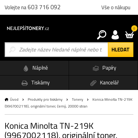
603 716 092
Vše o nákupu
Volejte na
0
Náplně
Papíry
Tiskárny
Kancelář
Úvod
Produkty pro tiskárny
Tonery
Konica Minolta TN-219K
(9967002118), originální toner, černý, 20000 stran
Konica Minolta TN-219K
(9967002118), originální toner,