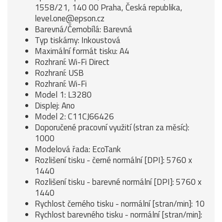
1558/21, 140 00 Praha, Česká republika,
level.one@epson.cz
Barevná/Černobílá: Barevná
Typ tiskárny: Inkoustová
Maximální formát tisku: A4
Rozhraní: Wi-Fi Direct
Rozhraní: USB
Rozhraní: Wi-Fi
Model 1: L3280
Displej: Ano
Model 2: C11CJ66426
Doporučené pracovní využití (stran za měsíc):
1000
Modelová řada: EcoTank
Rozlišení tisku - černé normální [DPI]: 5760 x
1440
Rozlišení tisku - barevné normální [DPI]: 5760 x
1440
Rychlost černého tisku - normální [stran/min]: 10
Rychlost barevného tisku - normální [stran/min]: