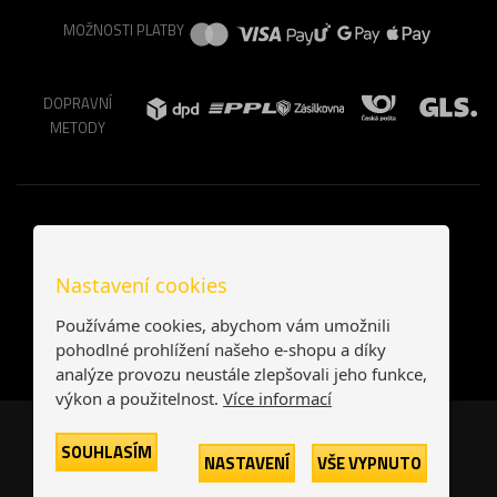
MOŽNOSTI PLATBY
DOPRAVNÍ
METODY
Nastavení cookies
Používáme cookies, abychom vám umožnili
pohodlné prohlížení našeho e-shopu a díky
analýze provozu neustále zlepšovali jeho funkce,
výkon a použitelnost.
Více informací
Česká republika
Slovensko
SOUHLASÍM
NASTAVENÍ
VŠE VYPNUTO