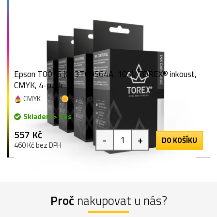
Epson T00S6 (C13T00S64A, 103), TOREX® inkoust,
CMYK, 4-pack
CMYK
39 bodů
Skladem > 9 ks
557 Kč
-
+
DO KOŠÍKU
460 Kč bez DPH
Proč
nakupovat u nás?