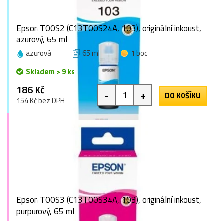
Epson T00S2 (C13T00S24A, 103), originální inkoust,
azurový, 65 ml
azurová
65 ml
1 bod
Skladem > 9 ks
186 Kč
-
+
DO KOŠÍKU
154 Kč bez DPH
Epson T00S3 (C13T00S34A, 103), originální inkoust,
purpurový, 65 ml