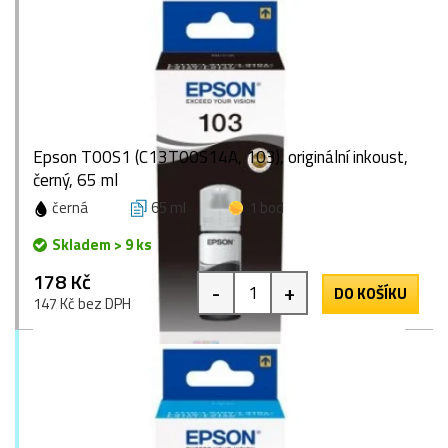
Epson T00S1 (C13T00S14A, 103), originální inkoust,
černý, 65 ml
černá
65 ml
1 bod
Skladem > 9 ks
178 Kč
-
+
DO KOŠÍKU
147 Kč bez DPH