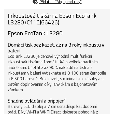
Přidat do “Moje produkty”
Inkoustová tiskárna Epson EcoTank
L3280 (C11CJ66426)
Epson EcoTank L3280
Domácí tisk bez kazet, až na 3 roky inkoustu v
balení
EcoTank L3280 je cenově výhodná multifunkční
inkoustová tiskárna formátu A4 s velkokapacitními
nádržkami. Ušetříte až 90 % nákladů na tisk a s
inkoustem v balení vytisknete až 8 100 stran černobíle
a 6 500 barevně. Bez kazet, s minimálními zásahy a s
čistým doplňováním díky lahvičkám s bajonetovým
zámkem.
Snadné ovládání a připojení
Barevný LCD displej 3,7 cm usnadňuje každodenní
práci. Díky Wi-Fi a Wi-Fi Direct tisknete pohodlně z