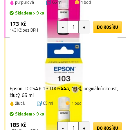
purpurová
65 ml
1 bod
Skladem > 9 ks
173 Kč
-
+
DO KOŠÍKU
143 Kč bez DPH
Epson T00S4 (C13T00S44A, 103), originální inkoust,
žlutý, 65 ml
žlutá
65 ml
1 bod
Skladem > 9 ks
185 Kč
-
+
DO KOŠÍKU