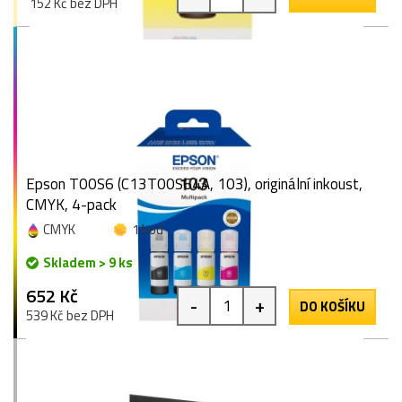
152 Kč bez DPH
Epson T00S6 (C13T00S64A, 103), originální inkoust,
CMYK, 4-pack
CMYK
1 bod
Skladem > 9 ks
652 Kč
-
+
DO KOŠÍKU
539 Kč bez DPH