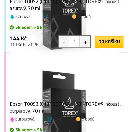
Epson T00S2 (C13T00S24A, 103), TOREX® inkoust,
azurový, 70 ml
azurová
70 ml
5 bodů
Skladem > 9 ks
144 Kč
-
+
DO KOŠÍKU
119 Kč bez DPH
Epson T00S3 (C13T00S34A, 103), TOREX® inkoust,
purpurový, 70 ml
purpurová
70 ml
5 bodů
Skladem > 9 ks