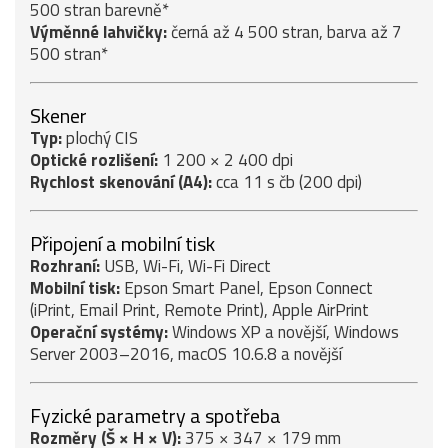
500 stran barevně*
Výměnné lahvičky:
černá až 4 500 stran, barva až 7
500 stran*
Skener
Typ:
plochý CIS
Optické rozlišení:
1 200 × 2 400 dpi
Rychlost skenování (A4):
cca 11 s čb (200 dpi)
Připojení a mobilní tisk
Rozhraní:
USB, Wi-Fi, Wi-Fi Direct
Mobilní tisk:
Epson Smart Panel, Epson Connect
(iPrint, Email Print, Remote Print), Apple AirPrint
Operační systémy:
Windows XP a novější, Windows
Server 2003–2016, macOS 10.6.8 a novější
Fyzické parametry a spotřeba
Rozměry (Š × H × V):
375 × 347 × 179 mm