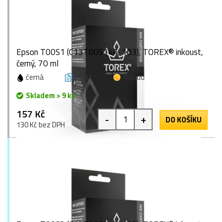
Epson T00S1 (C13T00S14A, 103), TOREX® inkoust,
černý, 70 ml
černá
70 ml
6 bodů
Skladem > 9 ks
157 Kč
-
+
DO KOŠÍKU
130 Kč bez DPH