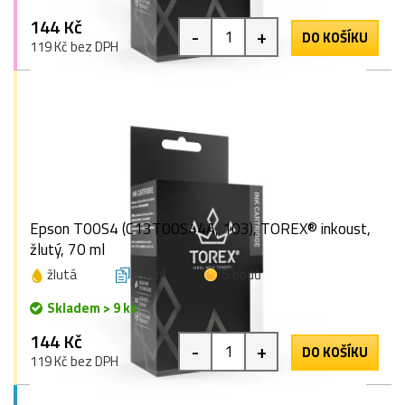
144 Kč
-
+
DO KOŠÍKU
119 Kč bez DPH
Epson T00S4 (C13T00S44A, 103), TOREX® inkoust,
žlutý, 70 ml
žlutá
70 ml
5 bodů
Skladem > 9 ks
144 Kč
-
+
DO KOŠÍKU
119 Kč bez DPH