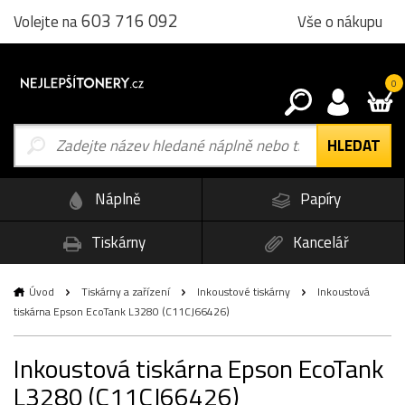
603 716 092
Vše o nákupu
Volejte na
0
Náplně
Papíry
Tiskárny
Kancelář
Úvod
Tiskárny a zařízení
Inkoustové tiskárny
Inkoustová
tiskárna Epson EcoTank L3280 (C11CJ66426)
Inkoustová tiskárna Epson EcoTank
L3280 (C11CJ66426)