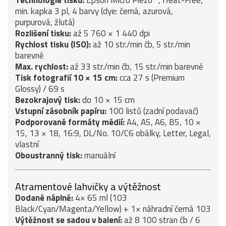
Technologie tisku:
Epson Micro Piezo™, Heat-Free,
min. kapka 3 pl, 4 barvy (dye: černá, azurová,
purpurová, žlutá)
Rozlišení tisku:
až 5 760 × 1 440 dpi
Rychlost tisku (ISO):
až 10 str./min čb, 5 str./min
barevně
Max. rychlost:
až 33 str./min čb, 15 str./min barevně
Tisk fotografií 10 × 15 cm:
cca 27 s (Premium
Glossy) / 69 s
Bezokrajový tisk:
do 10 × 15 cm
Vstupní zásobník papíru:
100 listů (zadní podavač)
Podporované formáty médií:
A4, A5, A6, B5, 10 ×
15, 13 × 18, 16:9, DL/No. 10/C6 obálky, Letter, Legal,
vlastní
Oboustranný tisk:
manuální
Atramentové lahvičky a výtěžnost
Dodané náplně:
4× 65 ml (103
Black/Cyan/Magenta/Yellow) + 1× náhradní černá 103
Výtěžnost se sadou v balení:
až 8 100 stran čb / 6