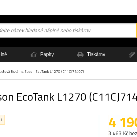
lně
Papíry
Tiskárny
ustová tiskárna Epson EcoTank L1270 (C11CJ71407)
pson EcoTank L1270 (C11CJ71
4 19
i
3 463 Kč be