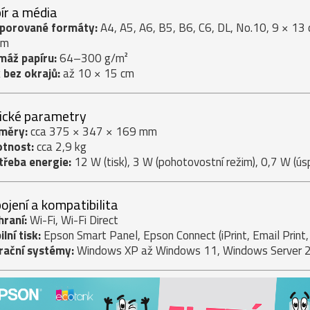
ír a média
porované formáty:
A4, A5, A6, B5, B6, C6, DL, No.10, 9 × 13
cm
máž papíru:
64–300 g/m²
 bez okrajů:
až 10 × 15 cm
ické parametry
měry:
cca 375 × 347 × 169 mm
tnost:
cca 2,9 kg
třeba energie:
12 W (tisk), 3 W (pohotovostní režim), 0,7 W (ús
pojení a kompatibilita
hraní:
Wi-Fi, Wi-Fi Direct
lní tisk:
Epson Smart Panel, Epson Connect (iPrint, Email Print,
rační systémy:
Windows XP až Windows 11, Windows Server 2