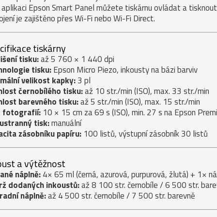
 aplikaci Epson Smart Panel můžete tiskárnu ovládat a tisknout
ojení je zajištěno přes Wi-Fi nebo Wi-Fi Direct.
cifikace tiskárny
išení tisku:
až 5 760 × 1 440 dpi
nologie tisku:
Epson Micro Piezo, inkousty na bázi barviv
mální velikost kapky:
3 pl
lost černobílého tisku:
až 10 str./min (ISO), max. 33 str./min
lost barevného tisku:
až 5 str./min (ISO), max. 15 str./min
 fotografií:
10 × 15 cm za 69 s (ISO), min. 27 s na Epson Prem
ustranný tisk:
manuální
cita zásobníku papíru:
100 listů, výstupní zásobník 30 listů
oust a výtěžnost
ané náplně:
4× 65 ml (černá, azurová, purpurová, žlutá) + 1× ná
rž dodaných inkoustů:
až 8 100 str. černobíle / 6 500 str. bar
radní náplně:
až 4 500 str. černobíle / 7 500 str. barevně