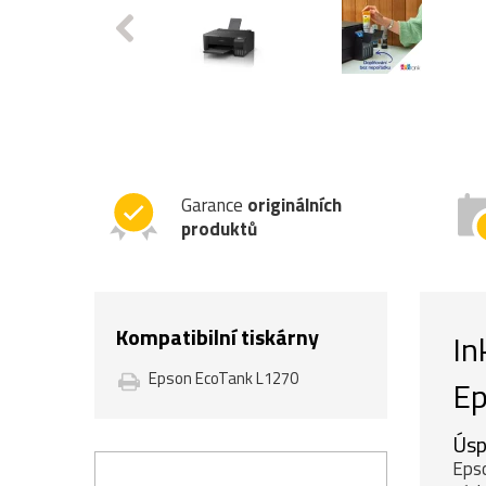
Garance
originálních
produktů
Kompatibilní tiskárny
In
Epson EcoTank L1270
Ep
Úsp
Epso