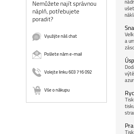
nádr
Nemůžete najít správnou
ušet
náplň, potřebujete
nákl
poradit?
Sna
Velk
Využijte náš chat
a um
záso
Pošlete nám e-mail
Úsp
Doda
Volejte linku 603 716 092
výtě
azur
Vše o nákupu
Ryc
Tisk
tisk
stra
Pra
Tisk