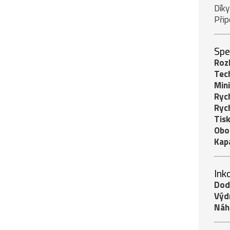
Díky
Přip
Spe
Rozl
Tech
Mini
Rych
Rych
Tisk
Obo
Kapa
Ink
Dod
Výd
Náh