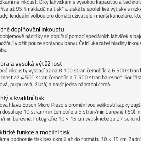
žkami na inkoust. Díky lahvičkám s vysokou kapacitou a technol
říte až 95 % nákladů na tisk* a získáte spolehlivé výtisky s níz
ady. Je ideální volbou pro domácí uživatele i menší kanceláře, kte
dné doplňování inkoustu
oobjemové nádržky se doplňují pomocí speciálních lahviček s ba
ožňují vložit pouze správnou barvu. Čelní ukazatel hladiny inkoust
bu.
ora a vysoká výtěžnost
né inkousty vystačí až na 8 100 stran černobíle a 6 500 stran
žnost až 4 500 stran černobíle a 7 500 stran barevně*. Součástí 
ová, purpurová, žlutá) a navíc jedna náhradní černá.
hlý a kvalitní tisk
ová hlava Epson Micro Piezo s proměnlivou velikostí kapky zajiš
u dosahuje 10 stran/min černobíle a 5 stran/min barevně (ISO),
n/min barevně. Fotografie 10 × 15 cm vytisknete za 27 sekund
ktické funkce a mobilní tisk
árna podporuje tisk bez okrajů až do formátu 10 × 15 cm. Zadní 