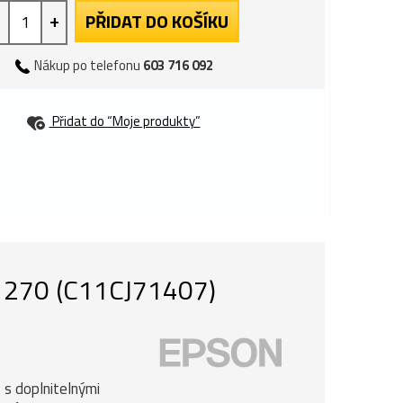
+
PŘIDAT DO KOŠÍKU
Nákup po telefonu
603 716 092
Přidat do “Moje produkty”
L1270 (C11CJ71407)
s doplnitelnými