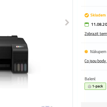
Skladem 
11.08.20
Zobrazit term
Nákupem 
Co jsou body 
Balení:
1-pack