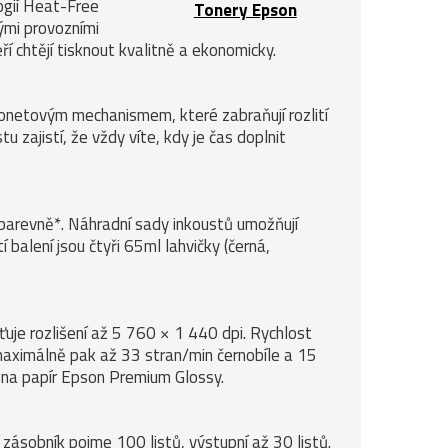
ogií Heat-Free
Tonery Epson
kými provozními
ří chtějí tisknout kvalitně a ekonomicky.
jonetovým mechanismem, které zabraňují rozlití
u zajistí, že vždy víte, kdy je čas doplnit
 barevně*. Náhradní sady inkoustů umožňují
balení jsou čtyři 65ml lahvičky (černá,
ťuje rozlišení až 5 760 × 1 440 dpi. Rychlost
 maximálně pak až 33 stran/min černobíle a 15
 na papír Epson Premium Glossy.
zásobník pojme 100 listů, výstupní až 30 listů.