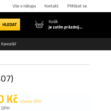
Vše o nákupu
Kontakt
Přihlásit se
Košík
je zatím prázdný...
Kancelář
407)
0 Kč
včetně DPH
z DPH