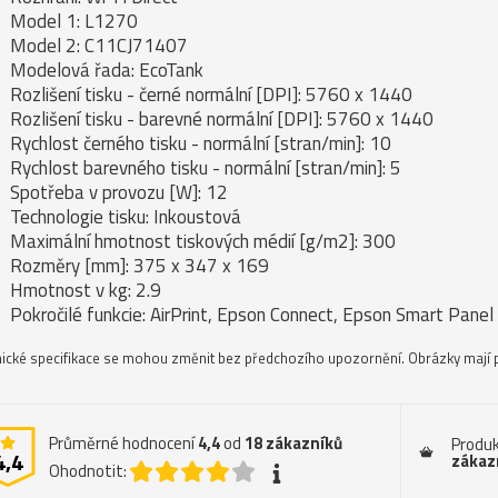
Model 1: L1270
Model 2: C11CJ71407
Modelová řada: EcoTank
Rozlišení tisku - černé normální [DPI]: 5760 x 1440
Rozlišení tisku - barevné normální [DPI]: 5760 x 1440
Rychlost černého tisku - normální [stran/min]: 10
Rychlost barevného tisku - normální [stran/min]: 5
Spotřeba v provozu [W]: 12
Technologie tisku: Inkoustová
Maximální hmotnost tiskových médií [g/m2]: 300
Rozměry [mm]: 375 x 347 x 169
Hmotnost v kg: 2.9
Pokročilé funkcie: AirPrint, Epson Connect, Epson Smart Panel
ické specifikace se mohou změnit bez předchozího upozornění. Obrázky mají p
Průměrné hodnocení
4,4
od
18
zákazníků
Produk
4,4
zákaz
Ohodnotit: