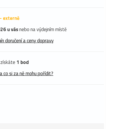
- externě
26 u vás
nebo na výdejním místě
ín doručení a ceny dopravy
získáte
1 bod
a co si za ně mohu pořídit?