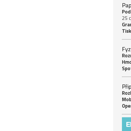
Pap
Pod
25 
Gra
Tisk
Fyz
Roz
Hmo
Spo
Při
Roz
Mobi
Ope