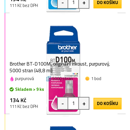
-
+
DO KOŠÍKU
111 Kč bez DPH
Brother BT-D100M, originální inkoust, purpurový,
5000 stran (48,8 ml)
purpurová
5000 stran
1 bod
Skladem > 9 ks
134 Kč
-
+
DO KOŠÍKU
111 Kč bez DPH