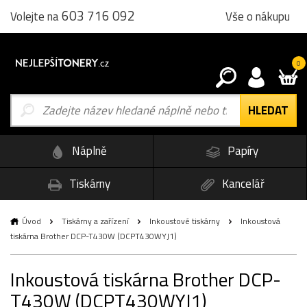
603 716 092
Vše o nákupu
Volejte na
0
Náplně
Papíry
Tiskárny
Kancelář
Úvod
Tiskárny a zařízení
Inkoustové tiskárny
Inkoustová
tiskárna Brother DCP-T430W (DCPT430WYJ1)
Inkoustová tiskárna Brother DCP-
T430W (DCPT430WYJ1)