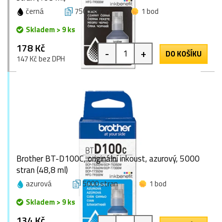
černá
7500 stran
1 bod
Skladem > 9 ks
178 Kč
-
+
DO KOŠÍKU
147 Kč bez DPH
Brother BT-D100C, originální inkoust, azurový, 5000
stran (48,8 ml)
azurová
5000 stran
1 bod
Skladem > 9 ks
134 Kč