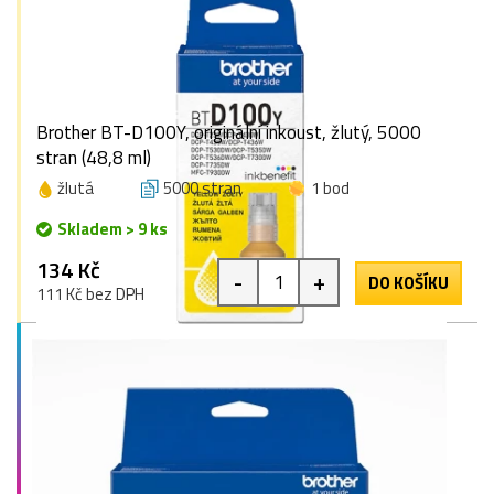
Brother BT-D100Y, originální inkoust, žlutý, 5000
stran (48,8 ml)
žlutá
5000 stran
1 bod
Skladem > 9 ks
134 Kč
-
+
DO KOŠÍKU
111 Kč bez DPH