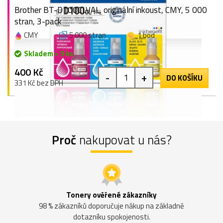
Brother BT-D100CLVAL, originální inkoust, CMY, 5 000
stran, 3-pack
CMY
5 000 stran
1 bod
Skladem > 9 ks
400 Kč
-
+
DO KOŠÍKU
331 Kč bez DPH
Proč
nakupovat u nás?
Tonery ověřené zákazníky
98 % zákazníků doporučuje nákup na základně
dotazníku spokojenosti.