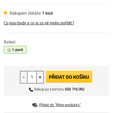
Nákupem získáte
1 bod
Co jsou body a co si za ně mohu pořídit?
Balení:
1-pack
-
+
PŘIDAT DO KOŠÍKU
Nákup po telefonu
603 716 092
Přidat do “Moje produkty”