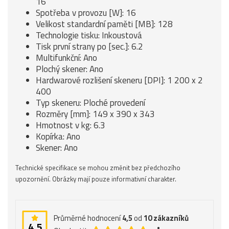
16
Spotřeba v provozu [W]: 16
Velikost standardní paměti [MB]: 128
Technologie tisku: Inkoustová
Tisk první strany po [sec.]: 6.2
Multifunkční: Ano
Plochý skener: Ano
Hardwarové rozlišení skeneru [DPI]: 1 200 x 2
400
Typ skeneru: Ploché provedení
Rozměry [mm]: 149 x 390 x 343
Hmotnost v kg: 6.3
Kopírka: Ano
Skener: Ano
Technické specifikace se mohou změnit bez předchozího
upozornění. Obrázky mají pouze informativní charakter.
Průměrné hodnocení
4,5
od
10
zákazníků
4,5