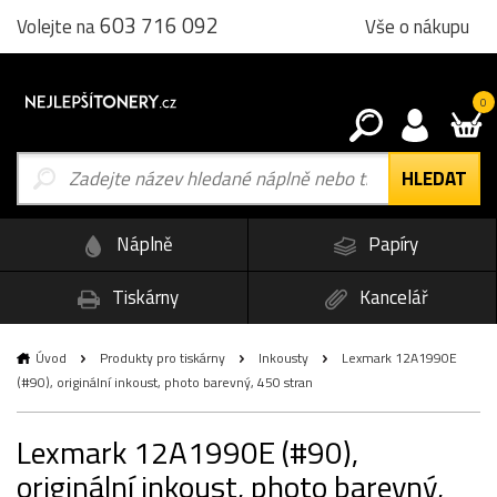
603 716 092
Vše o nákupu
Volejte na
0
Náplně
Papíry
Tiskárny
Kancelář
Úvod
Produkty pro tiskárny
Inkousty
Lexmark 12A1990E
(#90), originální inkoust, photo barevný, 450 stran
Lexmark 12A1990E (#90),
originální inkoust, photo barevný,