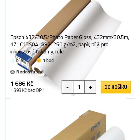
Epson 432/30.5/Photo Paper Gloss, 432mmx30.5m,
17", C13S041892, 250 g/m2, papír, bílý, pro
inkoustové tiskárny, role
bílá
1 bod
Nedostupné
1 686 Kč
-
+
DO KOŠÍKU
1 393 Kč bez DPH