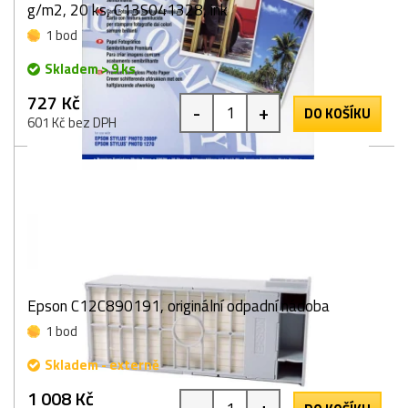
g/m2, 20 ks, C13S041328, ink
1 bod
Skladem > 9 ks
727 Kč
-
+
DO KOŠÍKU
601 Kč bez DPH
Epson C12C890191, originální odpadní nádoba
1 bod
Skladem - externě
1 008 Kč