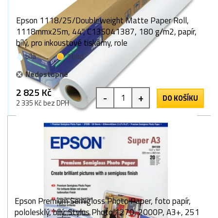
Epson 1118/25/Doubleweight Matte Paper Roll,
1118mmx25m, 44", C13S041387, 180 g/m2, papír,
bílý, pro inkoustové tiskárny, role
bílá
1 bod
Nedostupné
2 825 Kč
-
+
DO KOŠÍKU
2 335 Kč bez DPH
Epson Premium Semigloss Photo Paper, foto papír,
pololesklý, bílý, Stylus Photo 1270, 2000P, A3+, 251