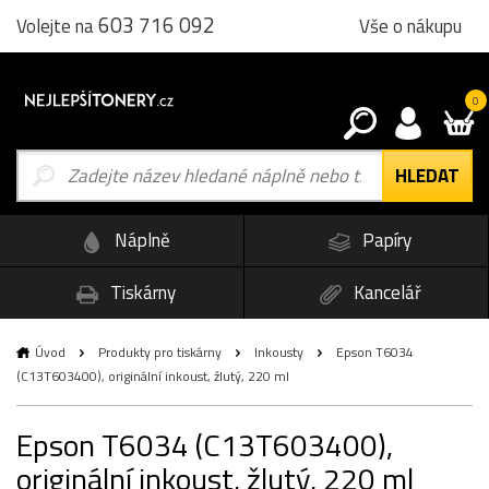
603 716 092
Vše o nákupu
Volejte na
0
Náplně
Papíry
Tiskárny
Kancelář
Úvod
Produkty pro tiskárny
Inkousty
Epson T6034
(C13T603400), originální inkoust, žlutý, 220 ml
Epson T6034 (C13T603400),
originální inkoust, žlutý, 220 ml