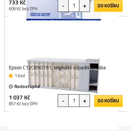
733 Kč
-
+
DO KOŠÍKU
606 Kč bez DPH
Epson C12C890191, originální odpadní nádoba
1 bod
Nedostupné
1 037 Kč
-
+
DO KOŠÍKU
857 Kč bez DPH