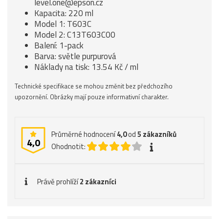
level.one@epson.cz
Kapacita: 220 ml
Model 1: T603C
Model 2: C13T603C00
Balení: 1-pack
Barva: světle purpurová
Náklady na tisk: 13.54 Kč / ml
Technické specifikace se mohou změnit bez předchozího
upozornění. Obrázky mají pouze informativní charakter.
Průměrné hodnocení
4,0
od
5
zákazníků
4,0
Ohodnotit:
Právě prohlíží
2 zákazníci