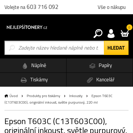
603 716 092
Vše o nákupu
Volejte na
0
Náplně
Papíry
Tiskárny
Kancelář
Úvod
Produkty pro tiskárny
Inkousty
Epson T603C
(C13T603C00), originální inkoust, světle purpurový, 220 ml
Epson T603C (C13T603C00),
originální inkoust, světle purpurový,