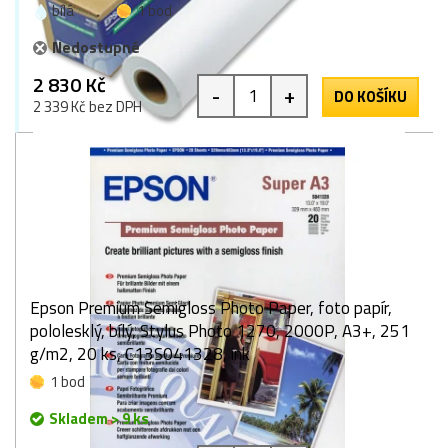
bílá
1 bod
Nedostupné
2 830 Kč
-
+
DO KOŠÍKU
2 339 Kč bez DPH
Epson Premium Semigloss Photo Paper, foto papír,
pololesklý, bílý, Stylus Photo 1270, 2000P, A3+, 251
g/m2, 20 ks, C13S041328, ink
1 bod
Skladem > 9 ks