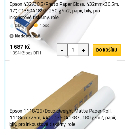
Epson 432/30.5/Photo Paper Gloss, 432mmx30.5m,
17", C13S041892, 250 g/m2, papír, bílý, pro
inkoustové tiskárny, role
bílá
1 bod
Nedostupné
1 687 Kč
-
+
DO KOŠÍKU
1 394 Kč bez DPH
Epson 1118/25/Doubleweight Matte Paper Roll,
1118mmx25m, 44", C13S041387, 180 g/m2, papír,
bílý, pro inkoustové tiskárny, role