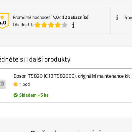
Průměrné hodnocení
4,0
od
2
zákazníků
Práv
4,0
Ohodnotit:
dněte si i další produkty
Epson T5820 (C13T582000), originální maintenance kit
1 bod
Skladem > 5 ks