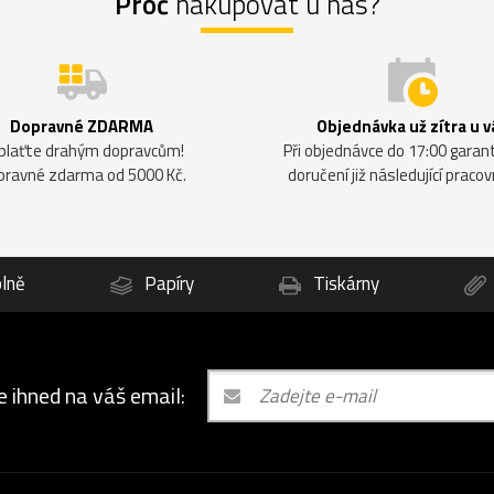
Proč
nakupovat u nás?
Dopravné ZDARMA
Objednávka už zítra u v
plaťte drahým dopravcům!
Při objednávce do 17:00 gara
pravné zdarma od 5000 Kč.
doručení již následující pracov
lně
Papíry
Tiskárny
e ihned na váš email: