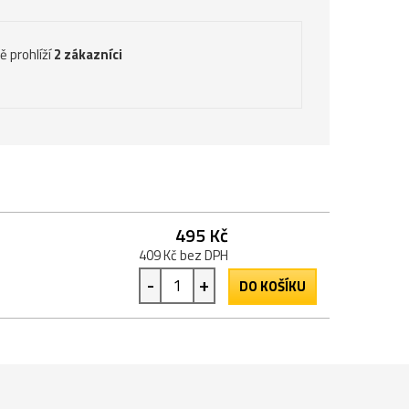
ě prohlíží
2 zákazníci
495 Kč
409 Kč bez DPH
-
+
DO KOŠÍKU