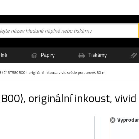
lně
Papíry
Tiskárny
(C13T580B00), originální inkoust, vivid světle purpurový, 80 ml
), originální inkoust, vivid
Vyprodan