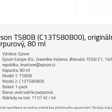
son T580B (C13T580B00), originální 
rpurový, 80 ml
Výrobce: Epson
Epson Europe B.V., Greenline Kačerov, Jihlavská 1558/21, 14
republika, level.one@epson.cz
Kapacita: 80 ml
Model 1: T580B
Model 2: C13T580B00
Balení: 1-pack
Barva: vivid světle purpurová
Náklady na tisk: 17.07 Kč / ml
ické specifikace se mohou změnit bez předchozího upozornění. Obrázky mají p