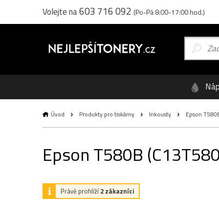
603 716 092
Volejte na
(Po-Pá 8:00-17:00 hod.)
Náp
Úvod
Produkty pro tiskárny
Inkousty
Epson T580B 
Epson T580B (C13T580B00
Právě prohlíží
2 zákazníci