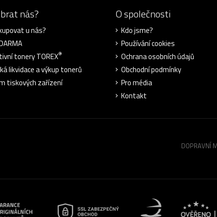
ybrat nás?
O společnosti
kupovat u nás?
Kdo jsme?
ZDARMA
Používání cookies
®
tivní tonery TOREX
Ochrana osobních údajů
cká likvidace a výkup tonerů
Obchodní podmínky
m tiskových zařízení
Pro média
Kontakt
DOPRAVNÍ 