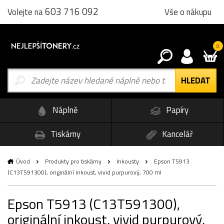
603 716 092
Vše o nákupu
Volejte na
0
Náplně
Papíry
Tiskárny
Kancelář
Úvod
Produkty pro tiskárny
Inkousty
Epson T5913
(C13T591300), originální inkoust, vivid purpurový, 700 ml
Epson T5913 (C13T591300),
originální inkoust, vivid purpurový,