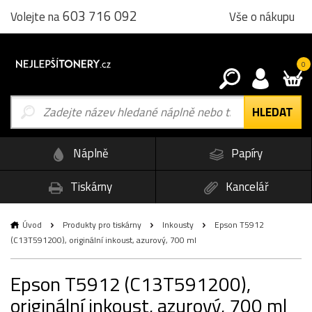
603 716 092
Vše o nákupu
Volejte na
0
Náplně
Papíry
Tiskárny
Kancelář
Úvod
Produkty pro tiskárny
Inkousty
Epson T5912
(C13T591200), originální inkoust, azurový, 700 ml
Epson T5912 (C13T591200),
originální inkoust, azurový, 700 ml