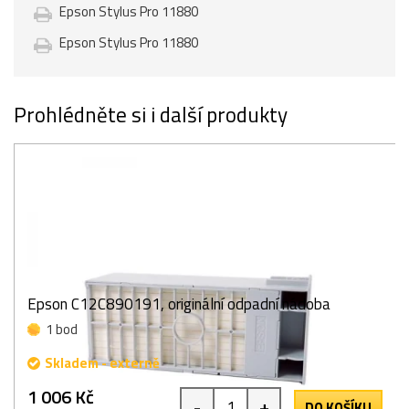
Epson Stylus Pro 11880
Epson Stylus Pro 11880
Prohlédněte si i další produkty
Epson C12C890191, originální odpadní nádoba
1 bod
Skladem - externě
1 006 Kč
-
+
DO KOŠÍKU