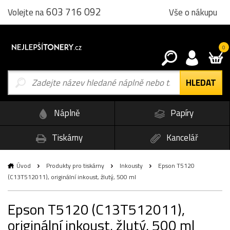
603 716 092
Vše o nákupu
Volejte na
0
Náplně
Papíry
Tiskárny
Kancelář
Úvod
Produkty pro tiskárny
Inkousty
Epson T5120
(C13T512011), originální inkoust, žlutý, 500 ml
Epson T5120 (C13T512011),
originální inkoust, žlutý, 500 ml