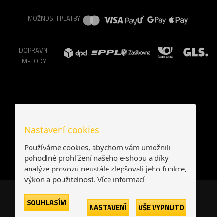
MOŽNOSTI PLATBY
DOPRAVNÍ
METODY
Nastavení cookies
Používáme cookies, abychom vám umožnili
pohodlné prohlížení našeho e-shopu a díky
analýze provozu neustále zlepšovali jeho funkce,
výkon a použitelnost.
Více informací
Česká republika
Slovensko
SOUHLASÍM
NASTAVENÍ
VŠE VYPNUTO