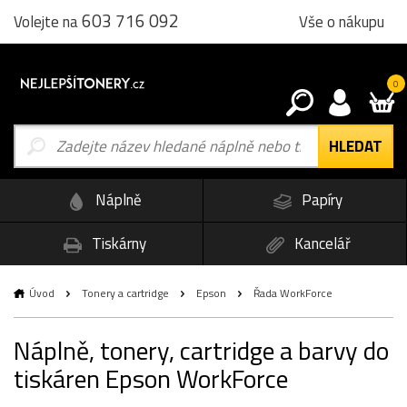
603 716 092
Vše o nákupu
Volejte na
0
Náplně
Papíry
Tiskárny
Kancelář
Úvod
Tonery a cartridge
Epson
Řada WorkForce
Náplně, tonery, cartridge a barvy do
tiskáren Epson WorkForce