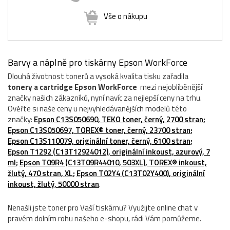
Vše o nákupu
Barvy a náplně pro tiskárny Epson WorkForce
Dlouhá životnost tonerů a vysoká kvalita tisku zařadila
tonery a cartridge Epson WorkForce
mezi nejoblíběnější
značky našich zákazníků, nyní navíc za nejlepší ceny na trhu.
Ověřte si naše ceny u nejvyhledávanějších modelů této
značky:
Epson C13S050690, TEKO toner, černý, 2700 stran
;
Epson C13S050697, TOREX® toner, černý, 23700 stran
;
Epson C13S110079, originální toner, černý, 6100 stran
;
Epson T1292 (C13T12924012), originální inkoust, azurový, 7
ml
;
Epson T09R4 (C13T09R44010, 503XL), TOREX® inkoust,
žlutý, 470 stran, XL
;
Epson T02Y4 (C13T02Y400), originální
inkoust, žlutý, 50000 stran
.
Nenašli jste toner pro Vaší tiskárnu? Využijte online chat v
pravém dolním rohu našeho e-shopu, rádi Vám pomůžeme.