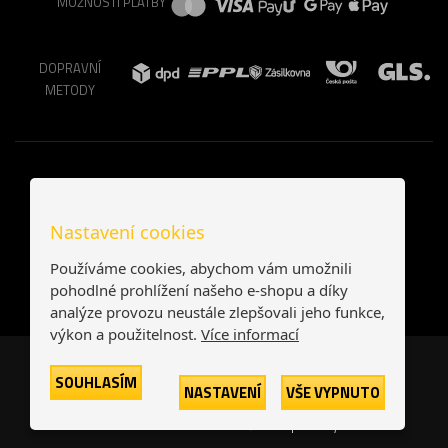
MOŽNOSTI PLATBY
DOPRAVNÍ
METODY
Nastavení cookies
Používáme cookies, abychom vám umožnili
pohodlné prohlížení našeho e-shopu a díky
analýze provozu neustále zlepšovali jeho funkce,
výkon a použitelnost.
Více informací
Česká republika
Slovensko
SOUHLASÍM
NASTAVENÍ
VŠE VYPNUTO
© 2026
Printonia s.r.o.
Všechna práva vyhrazena
-
-