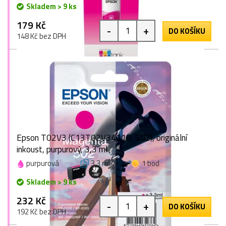
Skladem > 9 ks
179 Kč
-
+
DO KOŠÍKU
148 Kč bez DPH
Epson T02V3 (C13T02V34010, 502), originální
inkoust, purpurový, 3,3 ml
purpurová
3,3 ml
1 bod
Skladem > 9 ks
232 Kč
-
+
DO KOŠÍKU
192 Kč bez DPH