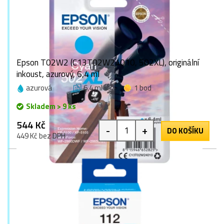
Epson T02W2 (C13T02W24010, 502XL), originální
inkoust, azurový, 6,4 ml
azurová
6,4 ml
1 bod
Skladem > 9 ks
544 Kč
-
+
DO KOŠÍKU
449 Kč bez DPH