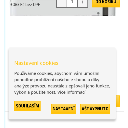
-
+
DO KOŠÍKU
9 083 Kč bez DPH
Multifunkční tiskárna Epson EcoTank L4366
Nastavení cookies
(C11CL41409)
Používáme cookies, abychom vám umožnili
bílá
1 bod
pohodlné prohlížení našeho e-shopu a díky
analýze provozu neustále zlepšovali jeho funkce,
Skladem > 9 ks
výkon a použitelnost.
Více informací
5 706 Kč
-
+
DO KOŠÍKU
4 716 Kč bez DPH
SOUHLASÍM
NASTAVENÍ
VŠE VYPNUTO