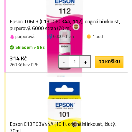
Epson T06C3 (C13T06C34A, 112), originální inkoust,
purpurový, 6000 stran (70 ml)
purpurová
6000 stran
1 bod
Skladem > 9 ks
314 Kč
-
+
DO KOŠÍKU
260 Kč bez DPH
Epson C13T03V44A (101), originální inkoust, žlutý,
70ml