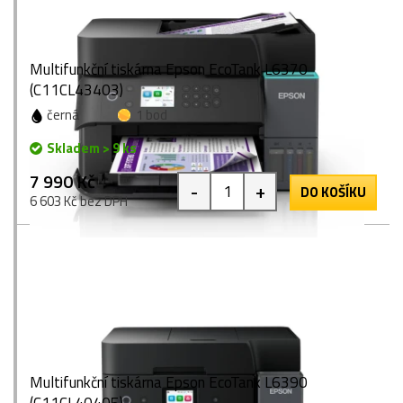
Multifunkční tiskárna Epson EcoTank L6370
(C11CL43403)
černá
1 bod
Skladem > 9 ks
7 990 Kč
-
+
DO KOŠÍKU
6 603 Kč bez DPH
Multifunkční tiskárna Epson EcoTank L6390