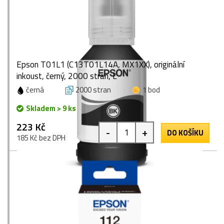
Epson T01L1 (C13T01L14A, MX1XX), originální
inkoust, černý, 2000 stran, L
černá
2000 stran
1 bod
Skladem > 9 ks
223 Kč
-
+
DO KOŠÍKU
185 Kč bez DPH