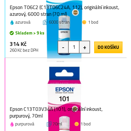
Epson T06C2 (C13T06C24A, 112), originální inkoust,
azurový, 6000 stran (70 ml)
azurová
6000 stran
1 bod
Skladem > 9 ks
314 Kč
-
+
DO KOŠÍKU
260 Kč bez DPH
Epson C13T03V34A (101), originální inkoust,
purpurový, 70ml
purpurová
70ml
1 bod