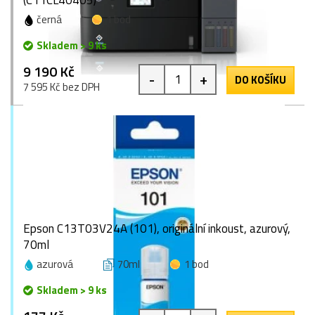
(C11CL40405)
černá
1 bod
Skladem > 9 ks
9 190 Kč
-
+
DO KOŠÍKU
7 595 Kč bez DPH
Epson C13T03V24A (101), originální inkoust, azurový,
70ml
azurová
70ml
1 bod
Skladem > 9 ks