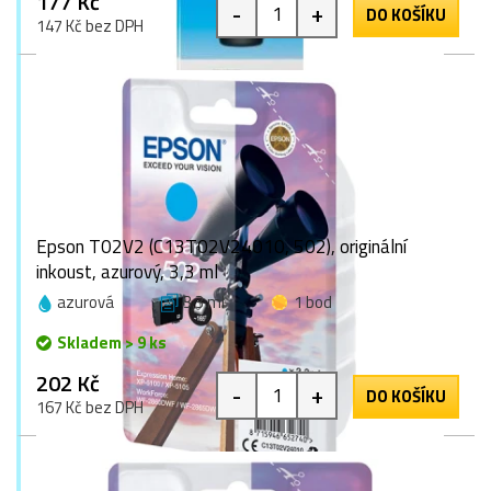
177 Kč
-
+
DO KOŠÍKU
147 Kč bez DPH
Epson T02V2 (C13T02V24010, 502), originální
inkoust, azurový, 3,3 ml
azurová
3,3 ml
1 bod
Skladem > 9 ks
202 Kč
-
+
DO KOŠÍKU
167 Kč bez DPH