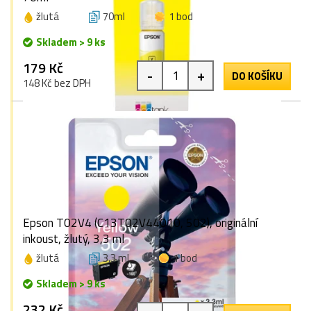
žlutá
70ml
1 bod
Skladem > 9 ks
179 Kč
-
+
DO KOŠÍKU
148 Kč bez DPH
Epson T02V4 (C13T02V44010, 502), originální
inkoust, žlutý, 3,3 ml
žlutá
3,3 ml
1 bod
Skladem > 9 ks
232 Kč