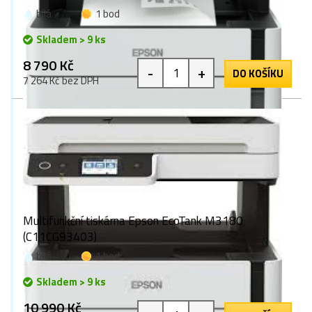
bílá
1 bod
Skladem > 9 ks
8 790 Kč
-
+
DO KOŠÍKU
7 264 Kč bez DPH
Multifunkční tiskárna Epson EcoTank M3180
(C11CG93403)
bílá
1 bod
Skladem > 9 ks
10 990 Kč