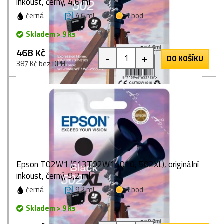
inkoust, černý, 4,6 ml
černá
4,6 ml
1 bod
Skladem > 9 ks
468 Kč
-
+
DO KOŠÍKU
387 Kč bez DPH
Epson T02W1 (C13T02W14010, 502XL), originální
inkoust, černý, 9,2 ml
černá
9,2 ml
1 bod
Skladem > 9 ks