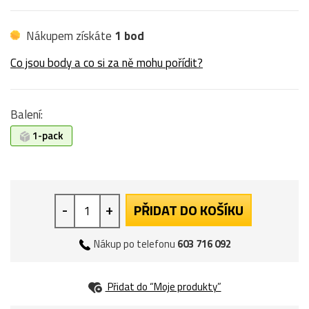
Nákupem získáte
1 bod
Co jsou body a co si za ně mohu pořídit?
Balení:
1-pack
-
+
PŘIDAT DO KOŠÍKU
Nákup po telefonu
603 716 092
Přidat do “Moje produkty”