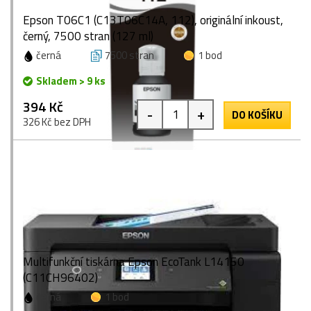
Epson T06C1 (C13T06C14A, 112), originální inkoust,
černý, 7500 stran (127 ml)
černá
7500 stran
1 bod
Skladem > 9 ks
394 Kč
-
+
DO KOŠÍKU
326 Kč bez DPH
Multifunkční tiskárna Epson EcoTank L14150
(C11CH96402)
černá
1 bod