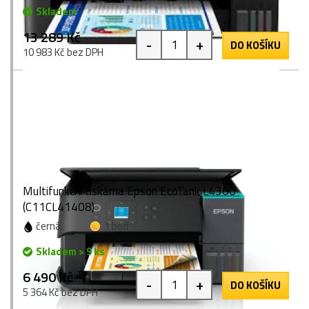
Skladem
13 289 Kč
-
+
DO KOŠÍKU
10 983 Kč bez DPH
Multifunkční tiskárna Epson EcoTank L4360
(C11CL41408)
černá
1 bod
Skladem > 9 ks
6 490 Kč
-
+
DO KOŠÍKU
5 364 Kč bez DPH