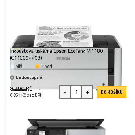
Inkoustová tiskárna Epson EcoTank M1180
(C11CG94403)
bílá
1 bod
Nedostupné
8 290 Kč
-
+
DO KOŠÍKU
6 851 Kč bez DPH