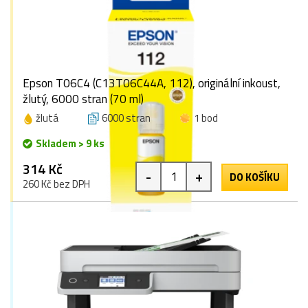
Epson T06C4 (C13T06C44A, 112), originální inkoust,
žlutý, 6000 stran (70 ml)
žlutá
6000 stran
1 bod
Skladem > 9 ks
314 Kč
-
+
DO KOŠÍKU
260 Kč bez DPH