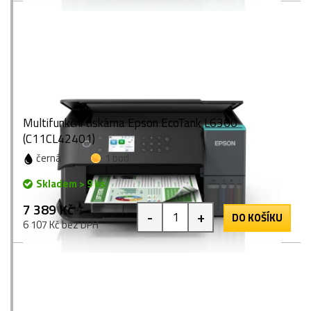
Multifunkční tiskárna Epson EcoTank L6360
(C11CL42401)
černá
1 bod
Skladem > 9 ks
7 389 Kč
-
+
DO KOŠÍKU
6 107 Kč bez DPH