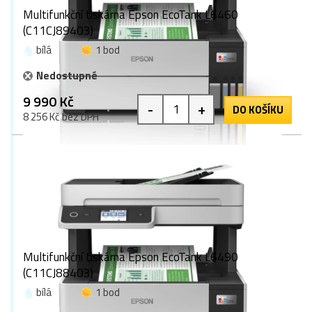
Multifunkční tiskárna Epson EcoTank L6460
(C11CJ89403)
bílá
1 bod
Nedostupné
9 990 Kč
-
+
DO KOŠÍKU
8 256 Kč bez DPH
Multifunkční tiskárna Epson EcoTank L6490
(C11CJ88403)
bílá
1 bod