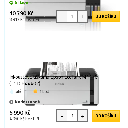
Skladem
10 790 Kč
-
+
DO KOŠÍKU
8 917 Kč bez DPH
Inkoustová tiskárna Epson EcoTank M1170
(C11CH44402)
bílá
1 bod
Nedostupné
5 990 Kč
-
+
DO KOŠÍKU
4 950 Kč bez DPH