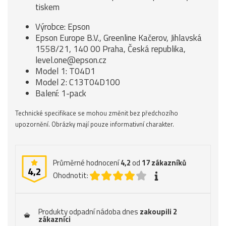
tiskem
Výrobce: Epson
Epson Europe B.V., Greenline Kačerov, Jihlavská
1558/21, 140 00 Praha, Česká republika,
level.one@epson.cz
Model 1: T04D1
Model 2: C13T04D100
Balení: 1-pack
Technické specifikace se mohou změnit bez předchozího
upozornění. Obrázky mají pouze informativní charakter.
Průměrné hodnocení
4,2
od
17
zákazníků
4,2
Ohodnotit:
Produkty odpadní nádoba dnes
zakoupili 2
zákazníci