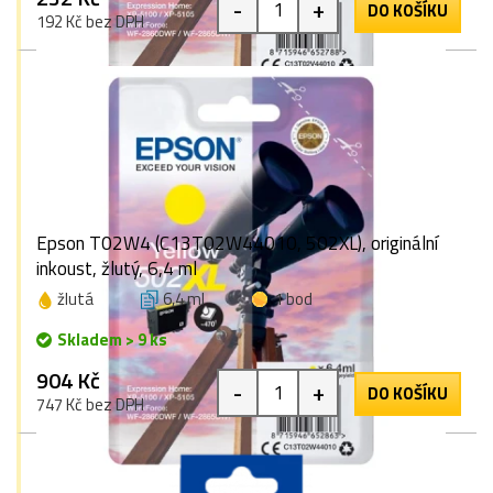
-
+
DO KOŠÍKU
192 Kč bez DPH
Epson T02W4 (C13T02W44010, 502XL), originální
inkoust, žlutý, 6,4 ml
žlutá
6,4 ml
1 bod
Skladem > 9 ks
904 Kč
-
+
DO KOŠÍKU
747 Kč bez DPH