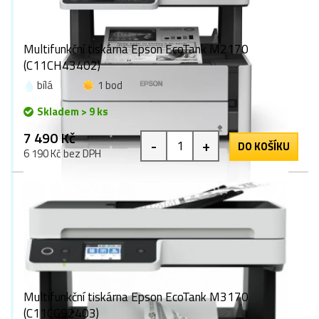
Multifunkční tiskárna Epson EcoTank M2170
(C11CH43402)
bílá
1 bod
Skladem > 9 ks
7 490 Kč
-
+
DO KOŠÍKU
6 190 Kč bez DPH
Multifunkční tiskárna Epson EcoTank M3170
(C11CG92403)