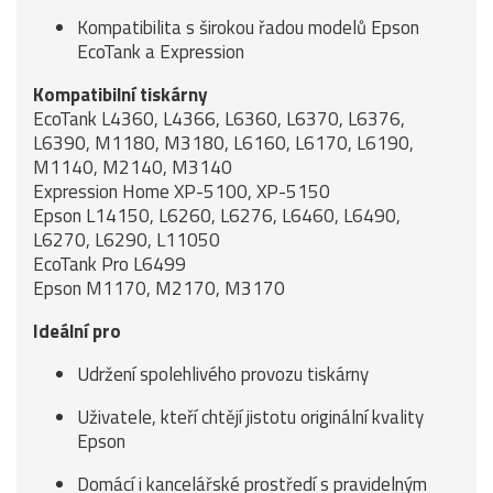
Kompatibilita s širokou řadou modelů Epson
EcoTank a Expression
Kompatibilní tiskárny
EcoTank L4360, L4366, L6360, L6370, L6376,
L6390, M1180, M3180, L6160, L6170, L6190,
M1140, M2140, M3140
Expression Home XP-5100, XP-5150
Epson L14150, L6260, L6276, L6460, L6490,
L6270, L6290, L11050
EcoTank Pro L6499
Epson M1170, M2170, M3170
Ideální pro
Udržení spolehlivého provozu tiskárny
Uživatele, kteří chtějí jistotu originální kvality
Epson
Domácí i kancelářské prostředí s pravidelným