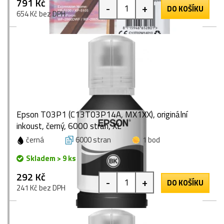
791 Kč
-
+
DO KOŠÍKU
654 Kč bez DPH
Epson T03P1 (C13T03P14A, MX1XX), originální
inkoust, černý, 6000 stran, XL
černá
6000 stran
1 bod
Skladem > 9 ks
292 Kč
-
+
DO KOŠÍKU
241 Kč bez DPH