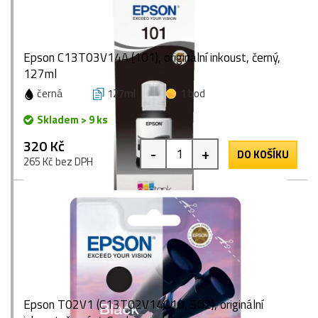
Epson C13T03V14A (101), originální inkoust, černý,
127ml
černá
127ml
1 bod
Skladem > 9 ks
320 Kč
-
+
DO KOŠÍKU
265 Kč bez DPH
Epson T02V1 (C13T02V14010, 502), originální