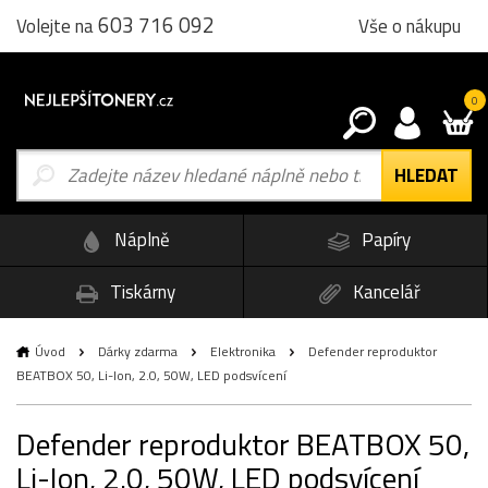
603 716 092
Vše o nákupu
Volejte na
0
Náplně
Papíry
Tiskárny
Kancelář
Úvod
Dárky zdarma
Elektronika
Defender reproduktor
BEATBOX 50, Li-Ion, 2.0, 50W, LED podsvícení
Defender reproduktor BEATBOX 50,
Li-Ion, 2.0, 50W, LED podsvícení