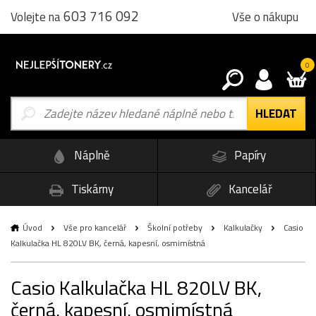
603 716 092
Vše o nákupu
Volejte na
0
Náplně
Papíry
Tiskárny
Kancelář
Úvod
Vše pro kancelář
Školní potřeby
Kalkulačky
Casio
Kalkulačka HL 820LV BK, černá, kapesní, osmimístná
Casio Kalkulačka HL 820LV BK,
černá, kapesní, osmimístná