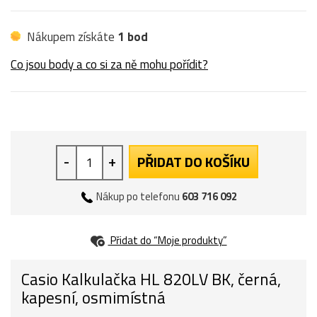
Nákupem získáte
1 bod
Co jsou body a co si za ně mohu pořídit?
-
+
PŘIDAT DO KOŠÍKU
Nákup po telefonu
603 716 092
Přidat do “Moje produkty”
Casio Kalkulačka HL 820LV BK, černá,
kapesní, osmimístná