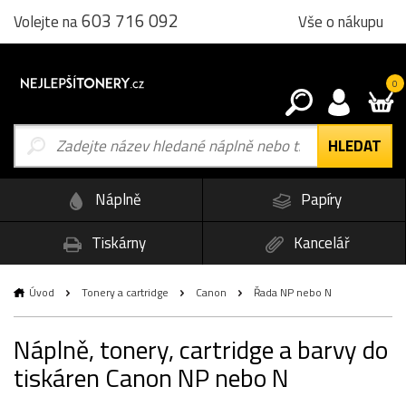
603 716 092
Vše o nákupu
Volejte na
0
Náplně
Papíry
Tiskárny
Kancelář
Úvod
Tonery a cartridge
Canon
Řada NP nebo N
Náplně, tonery, cartridge a barvy do
tiskáren Canon NP nebo N