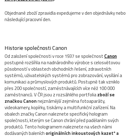
Objednané zboží zpravidla expedujeme v den objednávky nebo
následující pracovní den.
Historie společnosti Canon
Od založení společnosti v roce 1937 se společnost
Canon
postupně rozšířila na nadnárodního výrobce s celosvětovou
působností v oblastech obchodních řešení, zdravotních
systémů, uživatelských systémů pro zobrazování, vysílání a
komunikaci a průmyslových produktů. Postupně tak vzniklo
přes 200 společností, zaměstnávajících více něž 100 000
zaměstnanců. V ČR jsou z rozsáhlého portfolia
zboží se
značkou Canon
nejznámější zejména fotoaparáty,
videokamery, kopírky, tiskárny a multifunkční zařízení. Na
obalech značky Canon naleznete specifický hologram
společnosti, kterým se Canon chrání před padělaním svých
produktů. Tento hologramem naleznete na všech námi
dodávaných baleních
originálních inkoustových kazet* a