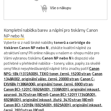
Vše o nákupu
Kompletní nabídka barev a náplní pro tiskárny Canon
NP nebo N.
Vyberte si z naší široké nabídky
tonerů a cartridge do
tiskáren Canon NP nebo N
, získáte kvalitní náplně za
atraktivní ceny! Při online nákupu v našem e-shopu máte pro
Vámi vybranou tiskárnu
Canon NP nebo N
k dispozici vše
potřebné v přehledné nabídce - tonery, válce, papíry za skvělé
ceny! Mezi nejvyhledávanější náplně této značky patří
Canon
NPG-1Bk (1372A005), TEKO toner, černý, 15200 stran
;
Canon
1348A002, originální válec, černý, 20000 stran
;
Canon C-
EXV6Bk (1386A006), originální toner, černý, 6900 stran
;
Canon BCI-1201C (6926A001, 7338A001), originální inkoust,
azurový, 3470 stran (80 ml)
;
Canon BCI-1201Y (7340A001,
6928A001), originální inkoust, žlutý, 3470 stran (80 ml)
;
Canon BCI-1201Bk (6925A001, 6925A001), originální inkoust,
černý, 2820 stran (80 ml)
.