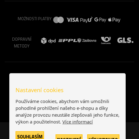
MOŽNOSTI PLATBY
DOPRAVNÍ
METODY
Nastavení cookies
Používáme cookies, abychom vám umožnili
pohodlné prohlížení našeho e-shopu a díky
analýze provozu neustále zlepšovali jeho funkce,
výkon a použitelnost.
Více informací
Česká republika
Slovensko
SOUHLASÍM