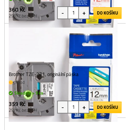
360 Kč
-
+
DO KOŠÍKU
298 Kč bez DPH
Brother TZE-231, originální páska
1 bod
Skladem > 9 ks
359 Kč
-
+
DO KOŠÍKU
297 Kč bez DPH