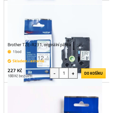
Brother TZE-R231, originální páska
1 bod
Skladem - externě
227 Kč
-
+
DO KOŠÍKU
188 Kč bez DPH