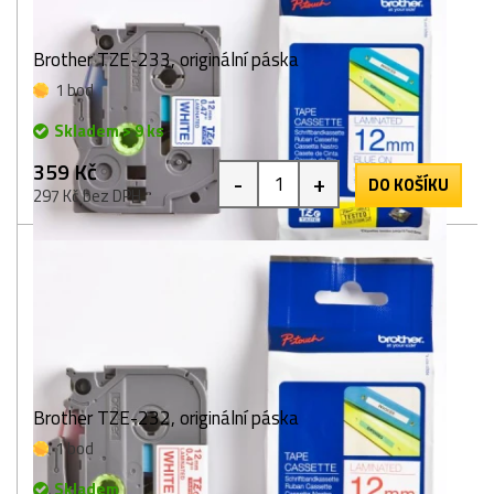
Brother TZE-233, originální páska
1 bod
Skladem > 9 ks
359 Kč
-
+
DO KOŠÍKU
297 Kč bez DPH
Brother TZE-232, originální páska
1 bod
Skladem