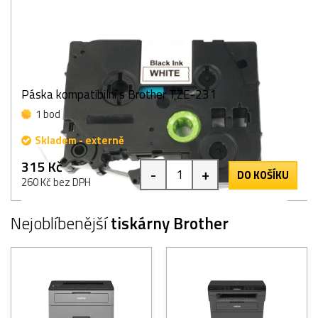
Páska kompatibilní s Brother TZE-231
1 bod
Skladem - externě
315 Kč
-
+
DO KOŠÍKU
260 Kč bez DPH
Nejoblíbenější
tiskárny Brother