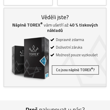
Věděli jste?
®
Náplně TOREX
vám ušetří až
40
% tiskových
nákladů
Dopravné zdarma
Doživotní záruka
Možnost pouze vyzkoušet
®
Co jsou náplně TOREX
?
Proč
nakupovat u nás?