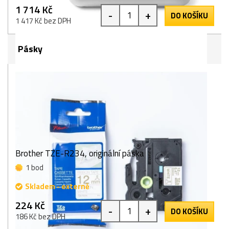
1 714 Kč
-
+
DO KOŠÍKU
1 417 Kč bez DPH
Pásky
Brother TZE-R234, originální páska
1 bod
Skladem - externě
224 Kč
-
+
DO KOŠÍKU
186 Kč bez DPH