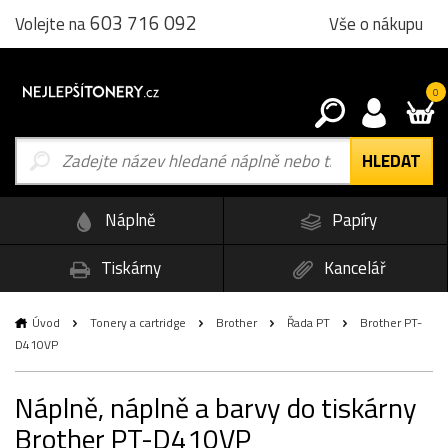
603 716 092
Vše o nákupu
Volejte na
0
Náplně
Papíry
Tiskárny
Kancelář
Úvod
Tonery a cartridge
Brother
Řada PT
Brother PT-
D410VP
Náplně, náplně a barvy do tiskárny
Brother PT-D410VP