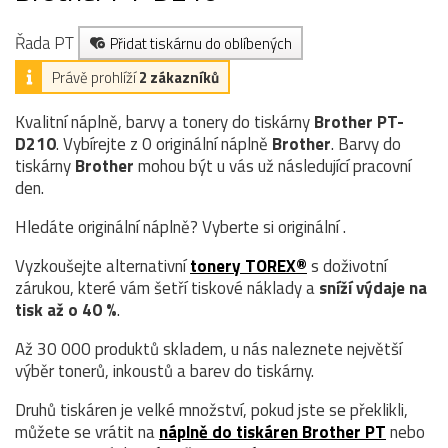
Řada PT
Přidat tiskárnu do oblíbených
Právě prohlíží
2 zákazníků
Kvalitní náplně, barvy a tonery do tiskárny
Brother PT-
D210
. Vybírejte z 0 originální náplně
Brother
. Barvy do
tiskárny
Brother
mohou být u vás už následující pracovní
den.
Hledáte originální náplně? Vyberte si originální .
Vyzkoušejte alternativní
tonery TOREX®
s doživotní
zárukou, které vám šetří tiskové náklady a
sníží výdaje na
tisk až o 40 %
.
Až 30 000 produktů skladem, u nás naleznete největší
výběr tonerů, inkoustů a barev do tiskárny.
Druhů tiskáren je velké množství, pokud jste se překlikli,
můžete se vrátit na
náplně do tiskáren Brother PT
nebo