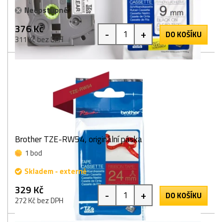
Nedostupné
376 Kč
-
+
DO KOŠÍKU
311 Kč bez DPH
Brother TZE-RW54, originální páska
1 bod
Skladem - externě
329 Kč
-
+
DO KOŠÍKU
272 Kč bez DPH