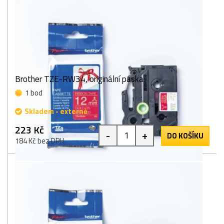
Brother TZE-RW34, originální páska
1 bod
Skladem - externě
223 Kč
-
+
DO KOŠÍKU
184 Kč bez DPH