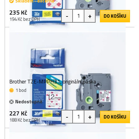
Skladem - externě
235 Kč
-
+
DO KOŠÍKU
194 Kč bez DPH
Brother TZE-MPPH31, originální páska
1 bod
Nedostupné
227 Kč
-
+
DO KOŠÍKU
188 Kč bez DPH