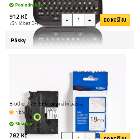
Poslední kus
912 Kč
-
+
DO KOŠÍKU
754 Kč bez DPH
Pásky
Brother TZE-SE4, originální páska
1 bod
Skladem
782 Kč
-
+
DO KOŠÍKU