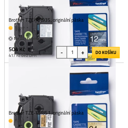
Brother TZE-PR935, originální páska
1 bod
Nedostupné
504 Kč
-
+
DO KOŠÍKU
417 Kč bez DPH
Brother TZE-PR851, originální páska
1 bod