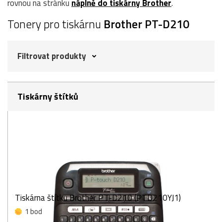
rovnou na stránku
náplně do tiskárny Brother
.
Tonery pro tiskárnu
Brother PT-D210
Filtrovat produkty
Tiskárny štítků
Tiskárna štítku Brother PT-D210 (PTD210YJ1)
1 bod