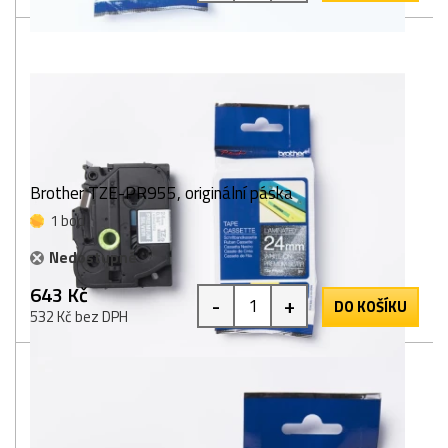
Brother TZE-PR955, originální páska
1 bod
Nedostupné
643 Kč
-
+
DO KOŠÍKU
532 Kč bez DPH