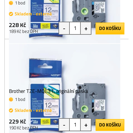
1 bod
Skladem - externě
228 Kč
-
+
DO KOŠÍKU
189 Kč bez DPH
Brother TZE-MQE31, originální páska
1 bod
Skladem - externě
229 Kč
-
+
DO KOŠÍKU
190 Kč bez DPH