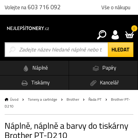
603 716 092
Vše o nákupu
Volejte na
0
Náplně
Papíry
Tiskárny
Kancelář
Úvod
Tonery a cartridge
Brother
Řada PT
Brother PT-
D210
Náplně, náplně a barvy do tiskárny
Brother PT-D210