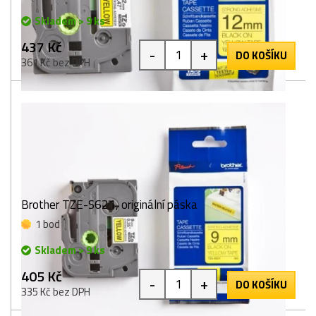
Skladem > 9 ks
437 Kč
-
+
DO KOŠÍKU
361 Kč bez DPH
Brother TZE-S621, originální páska
1 bod
Skladem > 9 ks
405 Kč
-
+
DO KOŠÍKU
335 Kč bez DPH