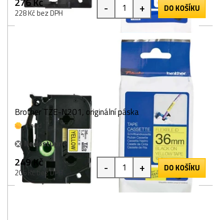
276 Kč
-
+
DO KOŠÍKU
228 Kč bez DPH
Brother TZE-N201, originální páska
1 bod
Nedostupné
249 Kč
-
+
DO KOŠÍKU
206 Kč bez DPH