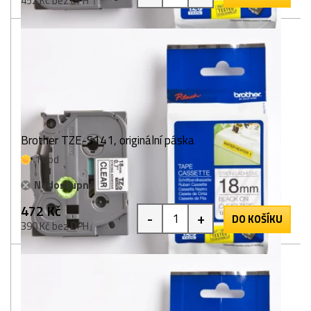
452 Kč bez DPH
Brother TZE-S141, originální páska
1 bod
Nedostupné
472 Kč
-
+
DO KOŠÍKU
390 Kč bez DPH