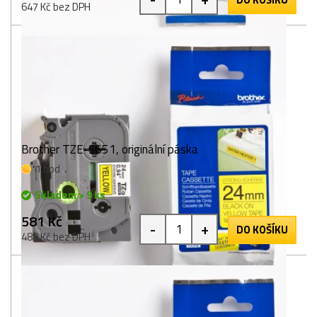
647 Kč bez DPH
Brother TZE-S651, originální páska
1 bod
Skladem > 9 ks
581 Kč
-
+
DO KOŠÍKU
480 Kč bez DPH