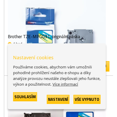
Brother TZE-MPGG31, originální páska
1 bod
Skladem - externě
Nastavení cookies
240 Kč
-
+
DO KOŠÍKU
Používáme cookies, abychom vám umožnili
198 Kč bez DPH
pohodlné prohlížení našeho e-shopu a díky
analýze provozu neustále zlepšovali jeho funkce,
výkon a použitelnost.
Více informací
SOUHLASÍM
NASTAVENÍ
VŠE VYPNUTO