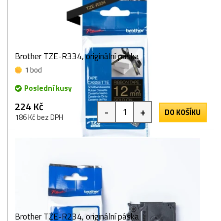
Brother TZE-R334, originální páska
1 bod
Poslední kusy
224 Kč
-
+
DO KOŠÍKU
186 Kč bez DPH
Brother TZE-R234, originální páska