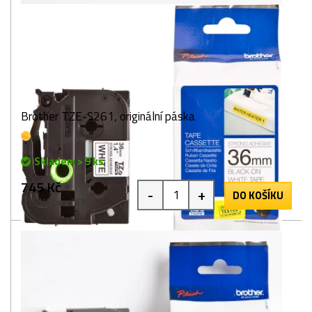
Brother TZE-S261, originální páska
1 bod
Skladem > 9 ks
745 Kč
-
+
DO KOŠÍKU
616 Kč bez DPH