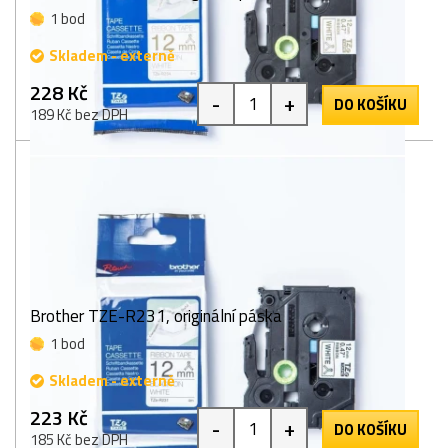
1 bod
Skladem - externě
228 Kč
-
+
DO KOŠÍKU
189 Kč bez DPH
Brother TZE-R231, originální páska
1 bod
Skladem - externě
223 Kč
-
+
DO KOŠÍKU
185 Kč bez DPH