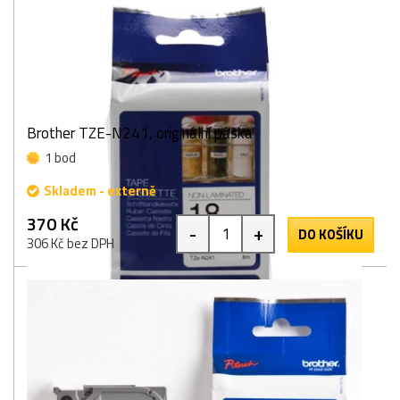
Brother TZE-N241, originální páska
1 bod
Skladem - externě
370 Kč
-
+
DO KOŠÍKU
306 Kč bez DPH