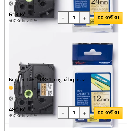
Nedostupné
613 Kč
-
+
DO KOŠÍKU
507 Kč bez DPH
Brother TZE-PR831, originální páska
1 bod
Nedostupné
480 Kč
-
+
DO KOŠÍKU
397 Kč bez DPH