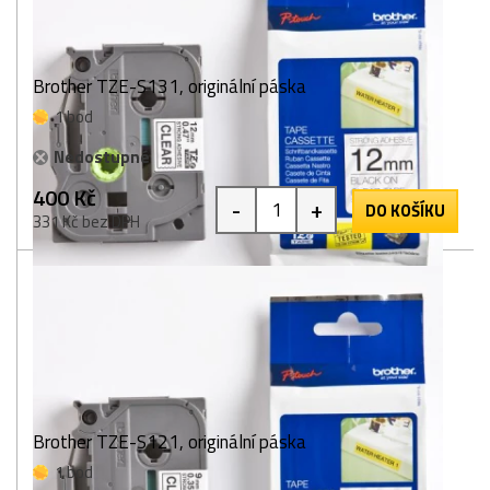
Brother TZE-S131, originální páska
1 bod
Nedostupné
400 Kč
-
+
DO KOŠÍKU
331 Kč bez DPH
Brother TZE-S121, originální páska
1 bod