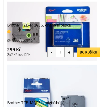
Brother TZE-MQG35, originální páska
1 bod
Nedostupné
299 Kč
-
+
DO KOŠÍKU
247 Kč bez DPH
Brother TZE-MQF31, originální páska