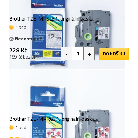
Brother TZE-MPSL31, originální páska
1 bod
Nedostupné
228 Kč
-
+
DO KOŠÍKU
189 Kč bez DPH
Brother TZE-MPRG31, originální páska
1 bod