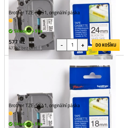
Brother TZE-S251, originální páska
1 bod
Skladem > 9 ks
577 Kč
-
+
DO KOŠÍKU
477 Kč bez DPH
Brother TZE-S241, originální páska
1 bod
Skladem > 9 ks