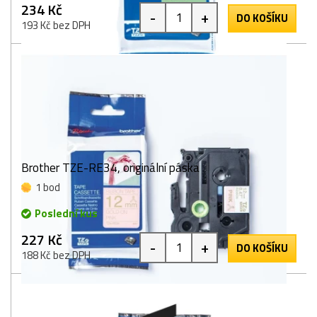
234 Kč
-
+
DO KOŠÍKU
193 Kč bez DPH
Brother TZE-RE34, originální páska
1 bod
Poslední kus
227 Kč
-
+
DO KOŠÍKU
188 Kč bez DPH