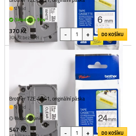
1 bod
Skladem > 9 ks
370 Kč
-
+
DO KOŠÍKU
306 Kč bez DPH
Brother TZE-S151, originální páska
1 bod
Nedostupné
547 Kč
-
+
DO KOŠÍKU