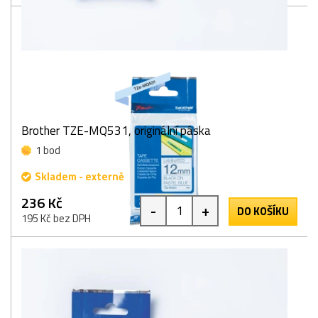
Brother TZE-MQ531, originální páska
1 bod
Skladem - externě
236 Kč
-
+
DO KOŠÍKU
195 Kč bez DPH