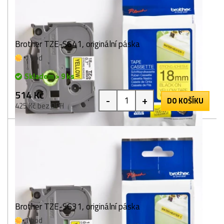
Brother TZE-S641, originální páska
1 bod
Skladem > 9 ks
514 Kč
-
+
DO KOŠÍKU
425 Kč bez DPH
Brother TZE-S631, originální páska
1 bod