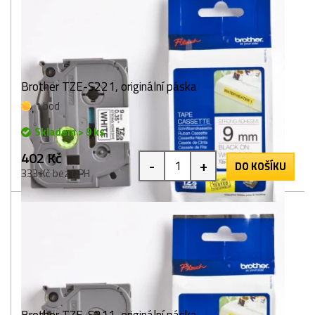
Brother TZE-S221, originální páska
1 bod
Skladem > 9 ks
402 Kč
-
+
DO KOŠÍKU
333 Kč bez DPH
Brother TZE-S211, originální páska