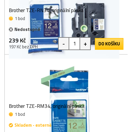
Brother TZE-RN34, originální páska
1 bod
Nedostupné
239 Kč
-
+
DO KOŠÍKU
197 Kč bez DPH
Brother TZE-RM34, originální páska
1 bod
Skladem - externě