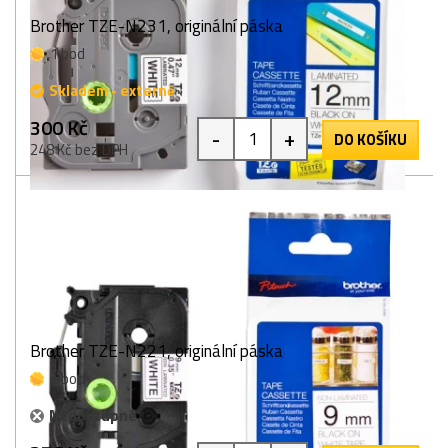
Brother TZE-N231, originální páska
1 bod
Skladem - externě
300 Kč
-
+
DO KOŠÍKU
248 Kč bez DPH
Brother TZE-N221, originální páska
1 bod
Nedostupné