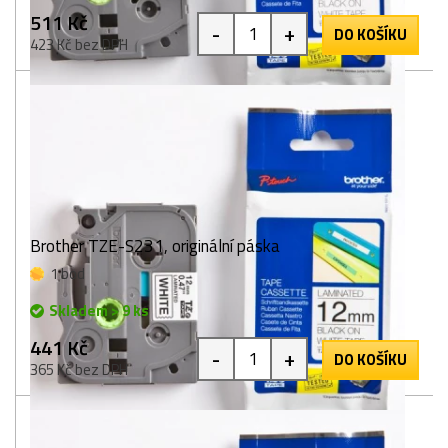
511 Kč
-
+
DO KOŠÍKU
423 Kč bez DPH
Brother TZE-S231, originální páska
1 bod
Skladem > 9 ks
441 Kč
-
+
DO KOŠÍKU
365 Kč bez DPH