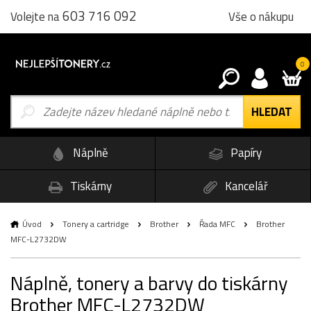
603 716 092
Vše o nákupu
Volejte na
0
Náplně
Papíry
Tiskárny
Kancelář
Úvod
Tonery a cartridge
Brother
Řada MFC
Brother
MFC-L2732DW
Náplně, tonery a barvy do tiskárny
Brother MFC-L2732DW