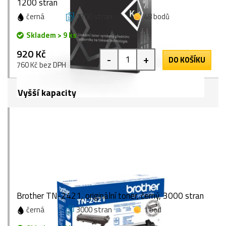
1200 stran
černá
1200 stran
48 bodů
Skladem > 9 ks
920 Kč
-
+
DO KOŠÍKU
760 Kč bez DPH
Vyšší kapacity
Brother TN-2421, originální toner, černý, 3000 stran
černá
3000 stran
1 bod