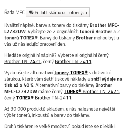
Řada MFC
Přidat tiskárnu do oblíbených
Kvalitní náplně, barvy a tonery do tiskárny
Brother MFC-
L2732DW
. Vybírejte ze 2 originálních
tonerů
Brother
a 2
tonerů TOREX®
. Barvy do tiskárny
Brother
mohou být u
vás už následující pracovní den.
Hledáte originální náplně? Vyberte si originální černý
Brother TN-2421
, černý
Brother TN-2411
.
Vyzkoušejte alternativní
tonery TOREX®
s doživotní
zárukou, které vám šetří tiskové náklady a
sníží výdaje na
tisk až o 40 %
. Alternativní barvy do tiskárny
Brother
MFC-L2732DW
máme černý
TOREX®
Brother TN-2421
,
černý
TOREX®
Brother TN-2411
.
Až 30 000 produktů skladem, u nás naleznete největší
výběr tonerů, inkoustů a barev do tiskárny.
Druhů tiskáren je velké množství, pokud jste se překlikli,