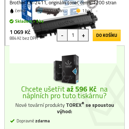
Brother TN-2411, originální toner, černý, 1200 stran
černá
1200 stran
1 bod
Skladem > 9 ks
1 069 Kč
-
+
DO KOŠÍKU
884 Kč bez DPH
Chcete ušetřit
až 596 Kč
na
náplních pro tuto tiskárnu?
®
Nové tovární produkty
TOREX
se spoustou
výhod:
Dopravné
zdarma