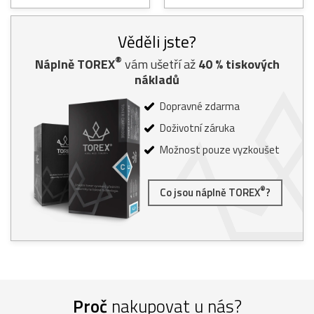
Věděli jste?
®
Náplně TOREX
vám ušetří až
40
% tiskových
nákladů
Dopravné zdarma
Doživotní záruka
Možnost pouze vyzkoušet
®
Co jsou náplně TOREX
?
Proč
nakupovat u nás?