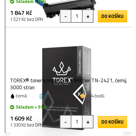
Skladem > 9 ks
1 847 Kč
-
+
DO KOŠÍKU
1 527 Kč bez DPH
TOREX® toner kompatibilní s Brother TN-2421, černý,
3000 stran
černá
3000 stran
104 bodů
Skladem > 9 ks
1 609 Kč
-
+
DO KOŠÍKU
1 330 Kč bez DPH