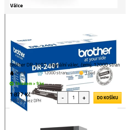
Válce
Brother DR-2401, originální válec, černý, 12000 stran
černá
12000 stran
1 bod
Skladem > 9 ks
1 877 Kč
-
+
DO KOŠÍKU
1 552 Kč bez DPH