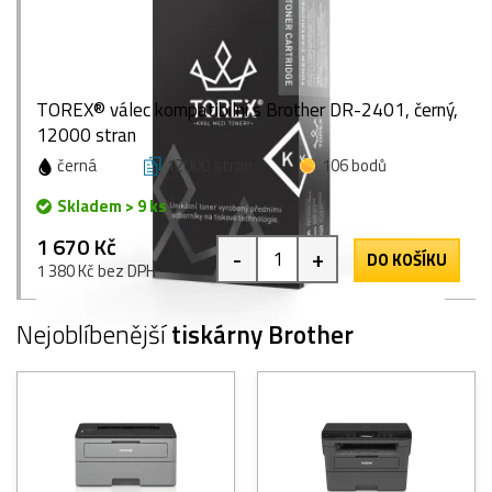
TOREX® válec kompatibilní s Brother DR-2401, černý,
12000 stran
černá
12000 stran
106 bodů
Skladem > 9 ks
1 670 Kč
-
+
DO KOŠÍKU
1 380 Kč bez DPH
Nejoblíbenější
tiskárny Brother