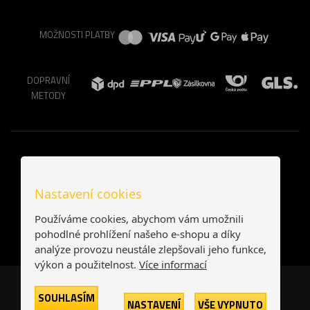
MOŽNOSTI PLATBY
DOPRAVNÍ
METODY
Nastavení cookies
Používáme cookies, abychom vám umožnili
pohodlné prohlížení našeho e-shopu a díky
analýze provozu neustále zlepšovali jeho funkce,
výkon a použitelnost.
Více informací
Česká republika
Slovensko
SOUHLASÍM
NASTAVENÍ
VŠE VYPNUTO