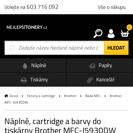
603 716 092
Vše o nákupu
Volejte na
0
Náplně
Papíry
Tiskárny
Kancelář
Úvod
Tonery a cartridge
Brother
Řada MFC
Brother
MFC-J5930DW
Náplně, cartridge a barvy do
tiskárny Brother MFC-J5930DW