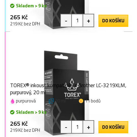
Skladem > 9 ks
265 Kč
-
+
DO KOŠÍKU
219 Kč bez DPH
TOREX® inkoust kompatibilní s Brother LC-3219XLM,
purpurový, 20 ml
purpurová
20 ml
11 bodů
Skladem > 9 ks
265 Kč
-
+
DO KOŠÍKU
219 Kč bez DPH