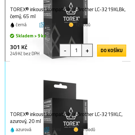
TOREX® inkoust kompatibilní s Brother LC-3219XLBk,
černý, 65 ml
černá
65 ml
12 bodů
Skladem > 9 ks
301 Kč
-
+
DO KOŠÍKU
249 Kč bez DPH
TOREX® inkoust kompatibilní s Brother LC-3219XLC,
azurový, 20 ml
azurová
20 ml
11 bodů