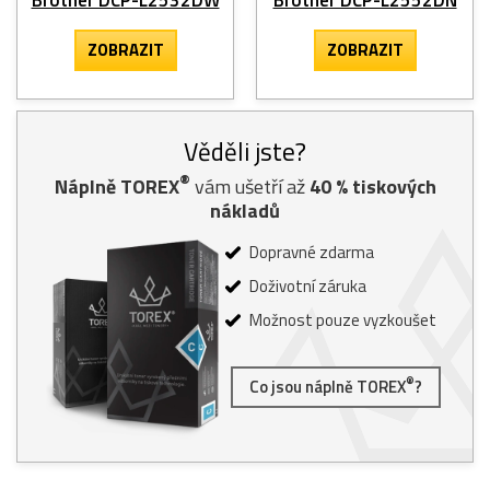
ZOBRAZIT
ZOBRAZIT
Věděli jste?
®
Náplně TOREX
vám ušetří až
40
% tiskových
nákladů
Dopravné zdarma
Doživotní záruka
Možnost pouze vyzkoušet
®
Co jsou náplně TOREX
?