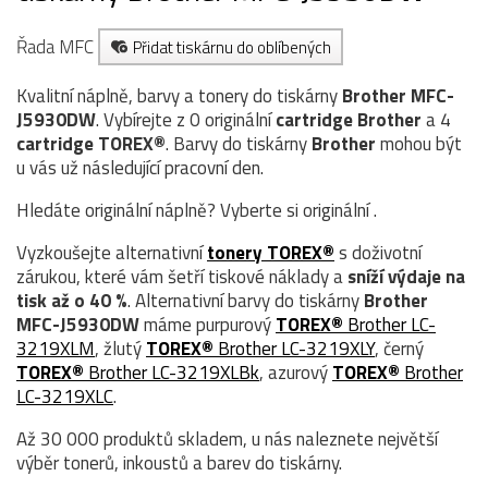
Řada MFC
Přidat tiskárnu do oblíbených
Kvalitní náplně, barvy a tonery do tiskárny
Brother MFC-
J5930DW
. Vybírejte z 0 originální
cartridge
Brother
a 4
cartridge TOREX®
. Barvy do tiskárny
Brother
mohou být
u vás už následující pracovní den.
Hledáte originální náplně? Vyberte si originální .
Vyzkoušejte alternativní
tonery TOREX®
s doživotní
zárukou, které vám šetří tiskové náklady a
sníží výdaje na
tisk až o 40 %
. Alternativní barvy do tiskárny
Brother
MFC-J5930DW
máme purpurový
TOREX®
Brother LC-
3219XLM
, žlutý
TOREX®
Brother LC-3219XLY
, černý
TOREX®
Brother LC-3219XLBk
, azurový
TOREX®
Brother
LC-3219XLC
.
Až 30 000 produktů skladem, u nás naleznete největší
výběr tonerů, inkoustů a barev do tiskárny.