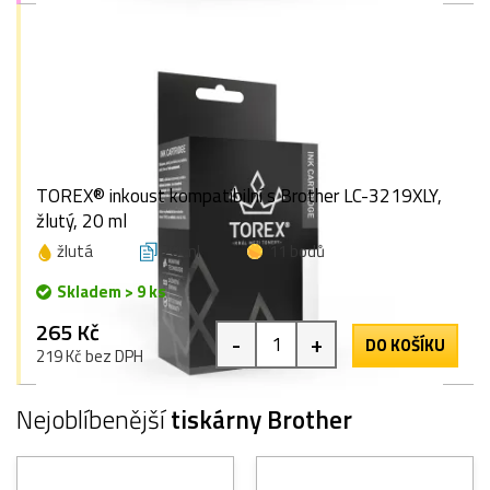
TOREX® inkoust kompatibilní s Brother LC-3219XLY,
žlutý, 20 ml
žlutá
20 ml
11 bodů
Skladem > 9 ks
265 Kč
-
+
DO KOŠÍKU
219 Kč bez DPH
Nejoblíbenější
tiskárny Brother