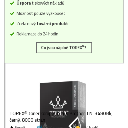
Úspora
tiskových nákladů
Možnost pouze vyzkoušet
Zcela nový
tovární produkt
Reklamace do 24 hodin
®
Co jsou náplně TOREX
?
TOREX® toner kompatibilní s Brother TN-3480Bk,
černý, 8000 stran
černá
8000 stran
174 bodů