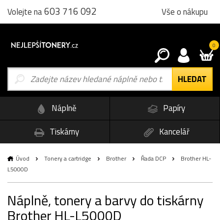
603 716 092
Vše o nákupu
Volejte na
0
Náplně
Papíry
Tiskárny
Kancelář
Úvod
Tonery a cartridge
Brother
Řada DCP
Brother HL-
L5000D
Náplně, tonery a barvy do tiskárny
Brother HL-L5000D