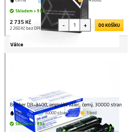
Skladem > 9 ks
2 735 Kč
-
+
DO KOŠÍKU
2 260 Kč bez DPH
Válce
Brother DR-3400, originální válec, černý, 30000 stran
černá
30000 stran
1 bod
Skladem > 9 ks