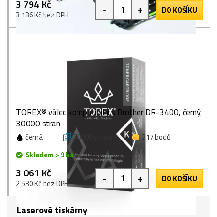
3 794 Kč
-
+
DO KOŠÍKU
3 136 Kč bez DPH
TOREX® válec kompatibilní s Brother DR-3400, černý,
30000 stran
černá
30000 stran
217 bodů
Skladem > 9 ks
3 061 Kč
-
+
DO KOŠÍKU
2 530 Kč bez DPH
Laserové tiskárny