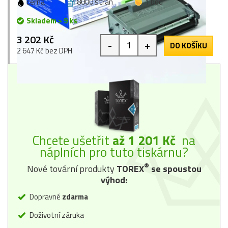
černá
8000 stran
1 bod
Skladem > 9 ks
3 202 Kč
-
+
DO KOŠÍKU
2 647 Kč bez DPH
Chcete ušetřit
až 1 201 Kč
na
náplních pro tuto tiskárnu?
®
Nové tovární produkty
TOREX
se spoustou
výhod:
Dopravné
zdarma
Doživotní záruka