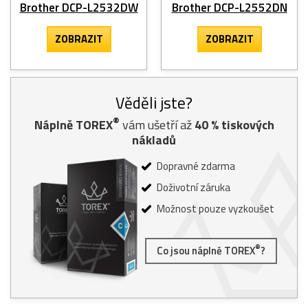
Brother DCP-L2532DW
Brother DCP-L2552DN
ZOBRAZIT
ZOBRAZIT
Věděli jste?
®
Náplně TOREX
vám ušetří až
40
% tiskových
nákladů
Dopravné zdarma
Doživotní záruka
Možnost pouze vyzkoušet
®
Co jsou náplně TOREX
?