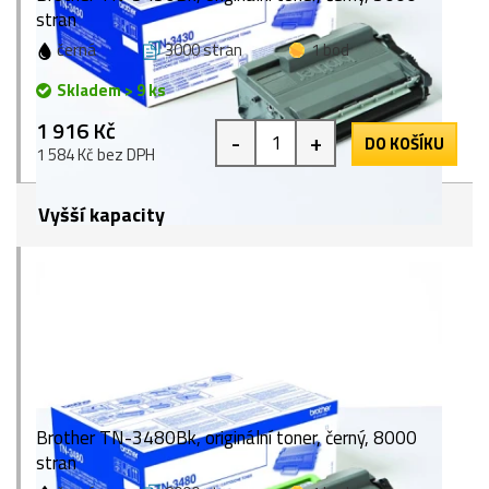
stran
černá
3000 stran
1 bod
Skladem > 9 ks
1 916 Kč
-
+
DO KOŠÍKU
1 584 Kč bez DPH
Vyšší kapacity
Brother TN-3480Bk, originální toner, černý, 8000
stran