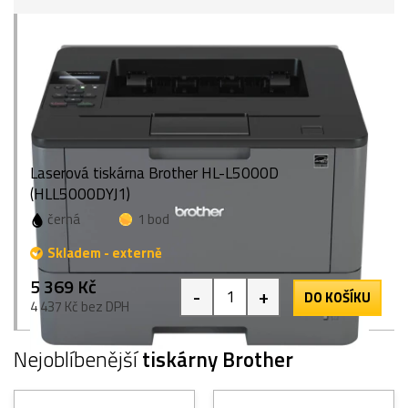
Laserová tiskárna Brother HL-L5000D
(HLL5000DYJ1)
černá
1 bod
Skladem - externě
5 369 Kč
-
+
DO KOŠÍKU
4 437 Kč bez DPH
Nejoblíbenější
tiskárny Brother