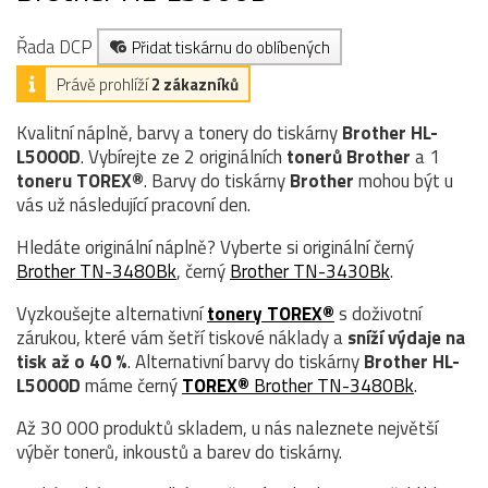
Řada DCP
Přidat tiskárnu do oblíbených
Právě prohlíží
2 zákazníků
Kvalitní náplně, barvy a tonery do tiskárny
Brother HL-
L5000D
. Vybírejte ze 2 originálních
tonerů
Brother
a 1
toneru TOREX®
. Barvy do tiskárny
Brother
mohou být u
vás už následující pracovní den.
Hledáte originální náplně? Vyberte si originální černý
Brother TN-3480Bk
, černý
Brother TN-3430Bk
.
Vyzkoušejte alternativní
tonery TOREX®
s doživotní
zárukou, které vám šetří tiskové náklady a
sníží výdaje na
tisk až o 40 %
. Alternativní barvy do tiskárny
Brother HL-
L5000D
máme černý
TOREX®
Brother TN-3480Bk
.
Až 30 000 produktů skladem, u nás naleznete největší
výběr tonerů, inkoustů a barev do tiskárny.